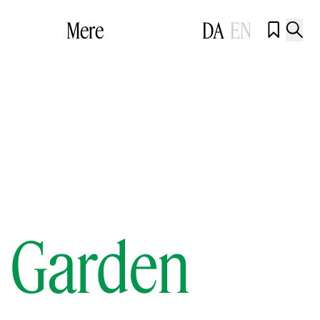
Mere
DA
EN


e Garden