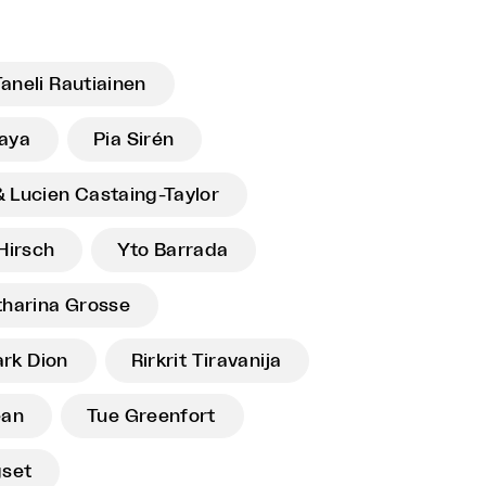
aneli Rautiainen
kaya
Pia Sirén
& Lucien Castaing-Taylor
Hirsch
Yto Barrada
tharina Grosse
rk Dion
Rirkrit Tiravanija
ean
Tue Greenfort
gset