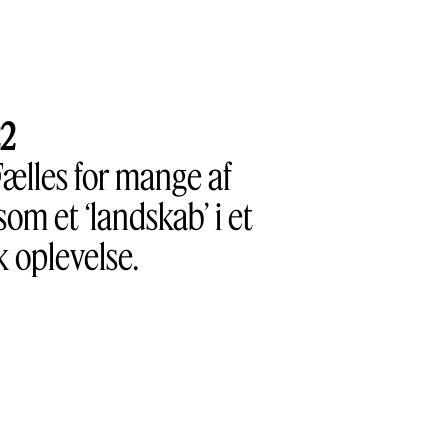
22
Fælles for mange af
som et ‘landskab’ i et
k oplevelse.