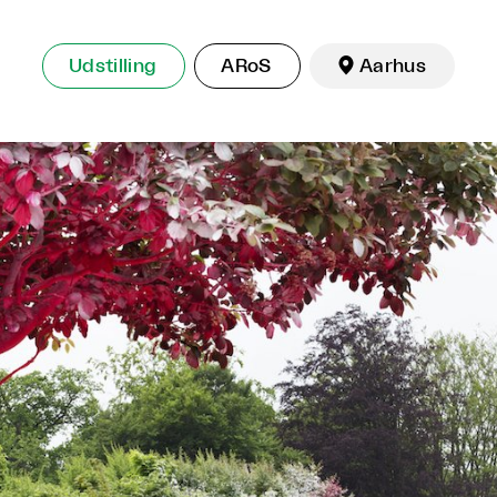
Udstilling
ARoS

Aarhus