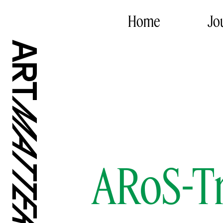
Home
Jo
ARoS-Tr