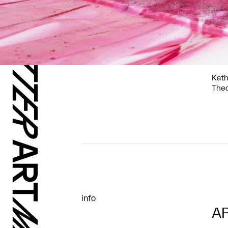
Kath
The
info
AR