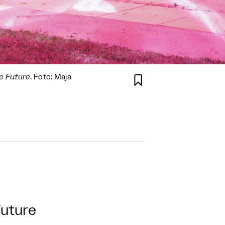
e Future
. Foto: Maja

Future