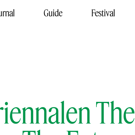
urnal
Guide
Festival
iennalen Th