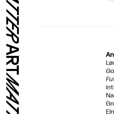
An
Lø
Ga
Fu
in
Na
Gr
El