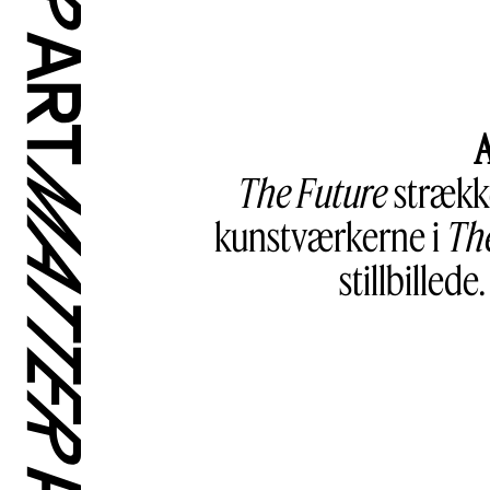
A
The Future
strække
kunstværkerne i
Th
stillbilled