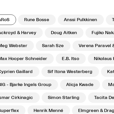
ARoS
Rune Bosse
Anssi Pulkkinen
T
Ackroyd & Harvey
Doug Aitken
Fujiko Na
Meg Webster
Sarah Sze
Verena Paravel 
Max Hooper Schneider
E.B. Itso
Nikolaus 
Cyprien Gaillard
Sif Itona Westerberg
Ka
BIG - Bjarke Ingels Group
Alicja Kwade
Ma
Ismar Cirkinagic
Simon Starling
Tacita D
Superflex
Henrik Menné
Elmgreen & Dra