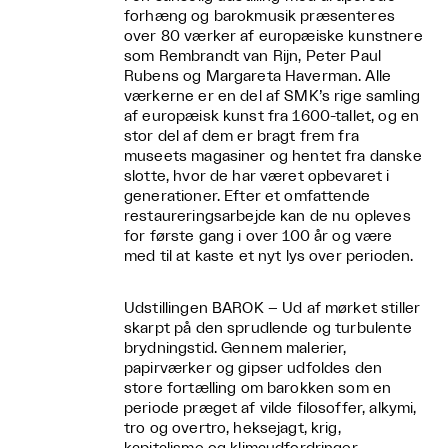
forhæng og barokmusik præsenteres
over 80 værker af europæiske kunstnere
som Rembrandt van Rijn, Peter Paul
Rubens og Margareta Haverman. Alle
værkerne er en del af SMK’s rige samling
af europæisk kunst fra 1600-tallet, og en
stor del af dem er bragt frem fra
museets magasiner og hentet fra danske
slotte, hvor de har været opbevaret i
generationer. Efter et omfattende
restaureringsarbejde kan de nu opleves
for første gang i over 100 år og være
med til at kaste et nyt lys over perioden.
Udstillingen BAROK – Ud af mørket stiller
skarpt på den sprudlende og turbulente
brydningstid. Gennem malerier,
papirværker og gipser udfoldes den
store fortælling om barokken som en
periode præget af vilde filosoffer, alkymi,
tro og overtro, heksejagt, krig,