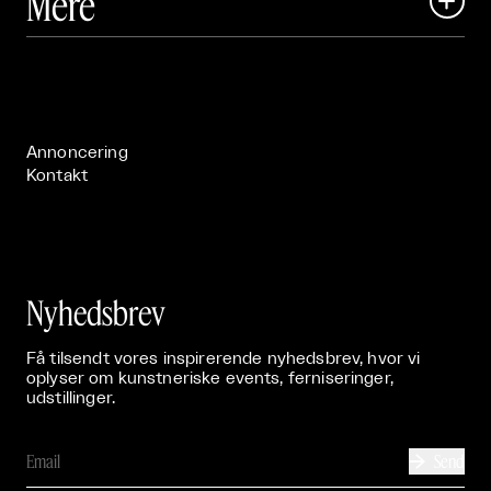
Mere

Art Matter Festival

Om

Live

Publikationer

Annoncering
Kontakt
Nyhedsbrev
Få tilsendt vores inspirerende nyhedsbrev, hvor vi
oplyser om kunstneriske events, ferniseringer,
udstillinger.
Send
