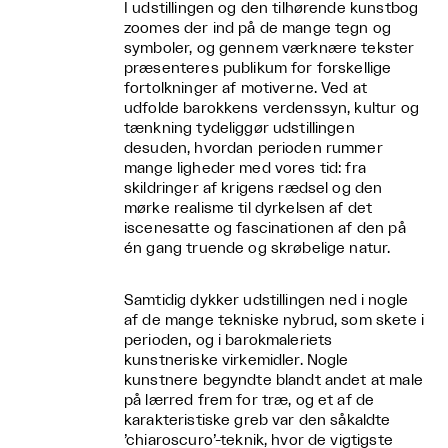
I udstillingen og den tilhørende kunstbog
zoomes der ind på de mange tegn og
symboler, og gennem værknære tekster
præsenteres publikum for forskellige
fortolkninger af motiverne. Ved at
udfolde barokkens verdenssyn, kultur og
tænkning tydeliggør udstillingen
desuden, hvordan perioden rummer
mange ligheder med vores tid: fra
skildringer af krigens rædsel og den
mørke realisme til dyrkelsen af det
iscenesatte og fascinationen af den på
én gang truende og skrøbelige natur.
Samtidig dykker udstillingen ned i nogle
af de mange tekniske nybrud, som skete i
perioden, og i barokmaleriets
kunstneriske virkemidler. Nogle
kunstnere begyndte blandt andet at male
på lærred frem for træ, og et af de
karakteristiske greb var den såkaldte
’chiaroscuro’-teknik, hvor de vigtigste