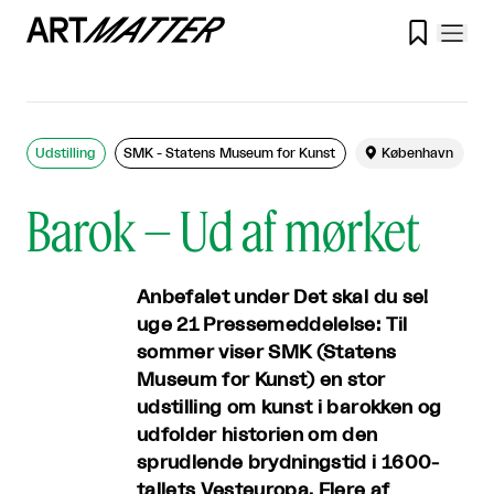

Udstilling
SMK - Statens Museum for Kunst

København
Barok – Ud af mørket
Anbefalet under Det skal du se!
uge 21 Pressemeddelelse: Til
sommer viser SMK (Statens
Museum for Kunst) en stor
udstilling om kunst i barokken og
udfolder historien om den
sprudlende brydningstid i 1600-
tallets Vesteuropa. Flere af