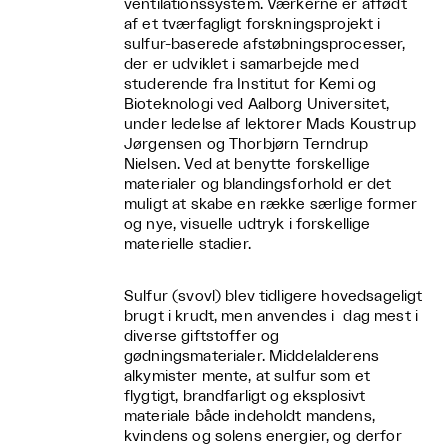
ventilationssystem. Værkerne er affødt
af et tværfagligt forskningsprojekt i
sulfur-baserede afstøbningsprocesser,
der er udviklet i samarbejde med
studerende fra Institut for Kemi og
Bioteknologi ved Aalborg Universitet,
under ledelse af lektorer Mads Koustrup
Jørgensen og Thorbjørn Terndrup
Nielsen. Ved at benytte forskellige
materialer og blandingsforhold er det
muligt at skabe en række særlige former
og nye, visuelle udtryk i forskellige
materielle stadier.
Sulfur (svovl) blev tidligere hovedsageligt
brugt i krudt, men anvendes i dag mest i
diverse giftstoffer og
gødningsmaterialer. Middelalderens
alkymister mente, at sulfur som et
flygtigt, brandfarligt og eksplosivt
materiale både indeholdt mandens,
kvindens og solens energier, og derfor