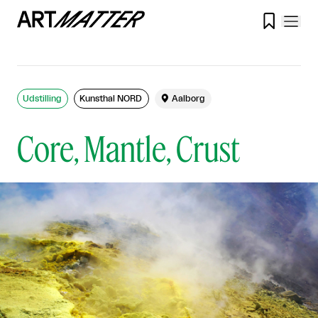

Udstilling
Kunsthal NORD

Aalborg
Core, Mantle, Crust