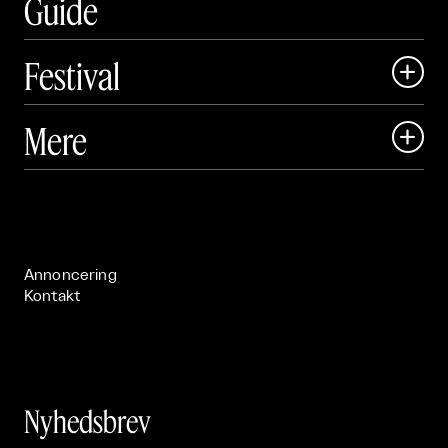
Guide
Festival

Art Matter Local

Mere

Art Matter Festival

Om

Live

Publikationer

Annoncering
Kontakt
Nyhedsbrev