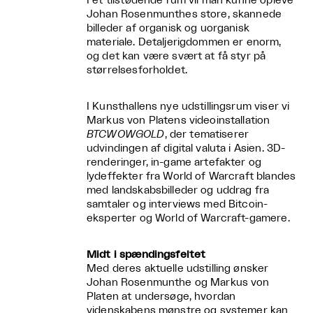
I et tilstødende rum vil man kunne opleve
Johan Rosenmunthes store, skannede
billeder af organisk og uorganisk
materiale. Detaljerigdommen er enorm,
og det kan være svært at få styr på
størrelsesforholdet.
I Kunsthallens nye udstillingsrum viser vi
Markus von Platens videoinstallation
BTCWOWGOLD
, der tematiserer
udvindingen af digital valuta i Asien. 3D-
renderinger, in-game artefakter og
lydeffekter fra World of Warcraft blandes
med landskabsbilleder og uddrag fra
samtaler og interviews med Bitcoin-
eksperter og World of Warcraft-gamere.
Midt i spændingsfeltet
Med deres aktuelle udstilling ønsker
Johan Rosenmunthe og Markus von
Platen at undersøge, hvordan
videnskabens mønstre og systemer kan