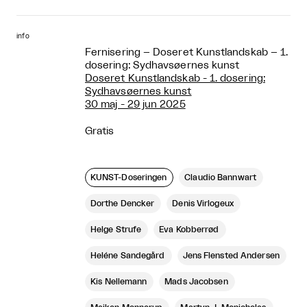
info
Fernisering – Doseret Kunstlandskab – 1.
dosering: Sydhavsøernes kunst
Doseret Kunstlandskab - 1. dosering:
Sydhavsøernes kunst
30 maj - 29 jun 2025
Gratis
KUNST-Doseringen
Claudio Bannwart
Dorthe Dencker
Denis Virlogeux
Helge Strufe
Eva Kobberrød
Heléne Sandegård
Jens Flensted Andersen
Kis Nellemann
Mads Jacobsen