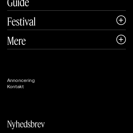
Guide
Festival

Art Matter Local

Mere

Art Matter Festival

Om

Live

Publikationer

Annoncering
Kontakt
Nyhedsbrev