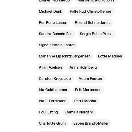
Maiken Monnerup
Martyn J. Mcnicholas
Michael Dunk
Palle Rud Christoffersen
Per-René Larsen
Roland Schneidereit
Sandra Bonnén Riis
Sergio Rubio Presa
Signe Kirstein Lanter
Marianne Lipschitz Jørgensen
Lotte Madsen
Allan Axelsen
Anna Holmberg
Carsten Krogstrup
Adam Fenton
Ida Guldhammer
Erik Mortensen
Ida F. Ferdinand
Parul Modha
Poul Esting
Camilla Nørgård
Charlotte Grum
Espen Brandt-Møller