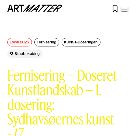

Local 2025
Fernisering
KUNST-Doseringen

Stubbekøbing
Fernisering – Doseret
Kunstlandskab – 1.
dosering:
Sydhavsøernes kunst
-
17