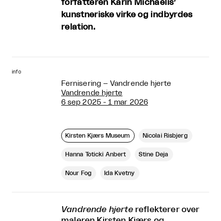
forfatteren Karin Michaëlis’
kunstneriske virke og indbyrdes
relation.
info
Fernisering – Vandrende hjerte
Vandrende hjerte
6 sep 2025 - 1 mar 2026
Kirsten Kjærs Museum
Nicolai Risbjerg
Hanna Toticki Anbert
Stine Deja
Nour Fog
Ida Kvetny
Vandrende hjerte
reflekterer over
maleren Kirsten Kjærs og