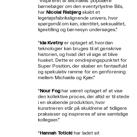
“Inspireret af Michaëlis’ populære
børnebøger om den eventyrlystne Bibi,
har
Nicolai Risbjerg
skabt et
legetøjsfabrikslignende univers, hvor
spørgsmål om køn, identitet, seksualitet,
ligestilling og børnesyn undersøges.”
“
Ida Kvetny
er optaget af, hvordan
teknologier kan bruges til at genskrive
historien, og hvad det vil sige at blive
husket. Dette er omdrejningspunktet for
Super Position, der skaber en fantasifuld
og spekulativ ramme for en genforening
mellem Michaëlis og Kjær.”
“
Nour Fog
har været optaget af at vise
den kollektive proces, der altid er til stede
i en skabende produktion, hvor
kunstneren står på skuldrene af tidligere
praksisser og inspireres af sine samtidige
kollegaer.”
“
Hannah Toticki
har ladet sit