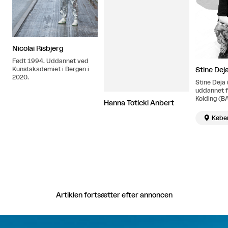
Nicolai Risbjerg
Født 1994. Uddannet ved
Kunstakademiet i Bergen i
Stine Dej
2020.
Stine Deja 
uddannet f
Kolding (B
Hanna Toticki Anbert
Royal Colle
(MA, 2013-

Købe
arbejder i
Artiklen fortsætter efter annoncen