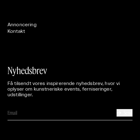
Live

Publikationer

Annoncering
Kontakt
Nyhedsbrev
Få tilsendt vores inspirerende nyhedsbrev, hvor vi
oplyser om kunstneriske events, ferniseringer,
udstillinger.
Send
