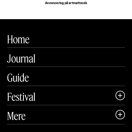
Annoncering på artmatter.dk
Home
Journal
Guide
Festival

Art Matter Local

Mere

Art Matter Festival

Om
