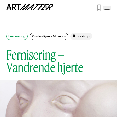

Fernisering
Kirsten Kjærs Museum

Frøstrup
Fernisering –
Vandrende hjerte