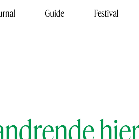
urnal
Guide
Festival
andrende hjer