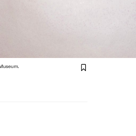

s Museum.