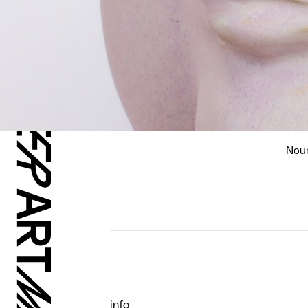
Nour
info