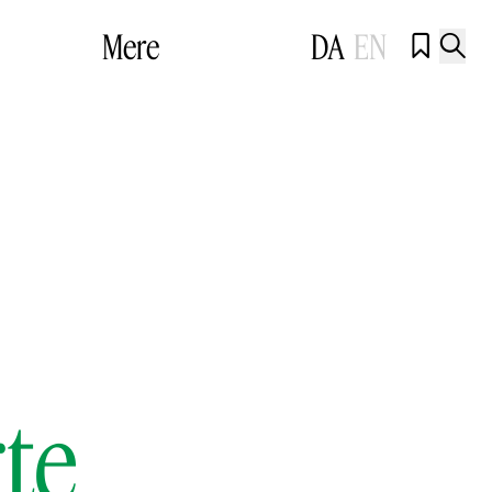
Mere
DA
EN


te