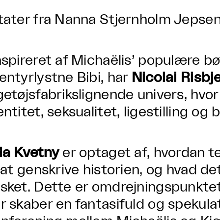
tater fra Nanna Stjernholm Jepsen
nspireret af Michaëlis’ populære 
entyrlystne Bibi, har
Nicolai Risbj
getøjsfabrikslignende univers, hvo
entitet, seksualitet, ligestilling o
da Kvetny
er optaget af, hvordan t
l at genskrive historien, og hvad det 
sket. Dette er omdrejningspunktet
r skaber en fantasifuld og spekula