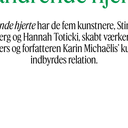
nde hjerte
har de fem kunstnere, Sti
jerg og Hannah Toticki, skabt værker
rs og forfatteren Karin Michaëlis’ k
indbyrdes relation.