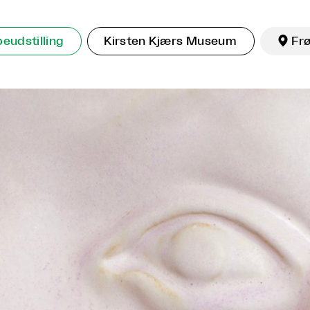
eudstilling
Kirsten Kjærs Museum

Fr