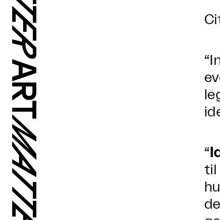
Ci
“I
ev
le
id
“
I
ti
hu
de