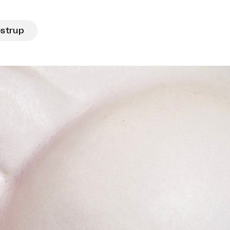
østrup