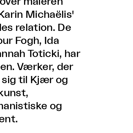
 over maleren
Karin Michaëlis'
es relation. De
our Fogh, Ida
nnah Toticki, har
gen. Værker, der
 sig til Kjær og
kunst,
anistiske og
ent.