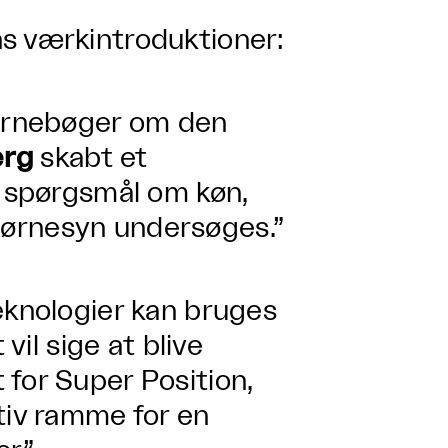
s værkintroduktioner:
børnebøger om den
erg
skabt et
r spørgsmål om køn,
g børnesyn undersøges.”
eknologier kan bruges
vil sige at blive
 for Super Position,
tiv ramme for en