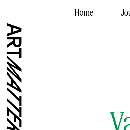
Home
Jo
V