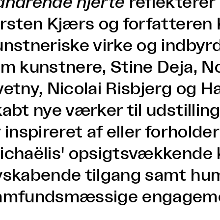
andrende hjerte
reflekterer
irsten Kjærs og forfatteren 
unstneriske virke og indbyrd
em kunstnere, Stine Deja, N
etny, Nicolai Risbjerg og Ha
abt nye værker til udstillin
 inspireret af eller forholder
ichaëlis' opsigtsvækkende 
yskabende tilgang samt hum
amfundsmæssige engagem