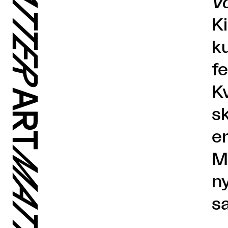
V
K
k
f
Kv
sk
er
M
n
s