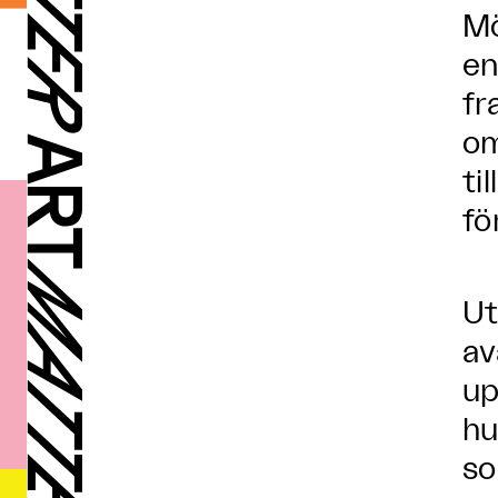
Mö
en
fr
om
ti
fö
Ut
av
up
hu
so