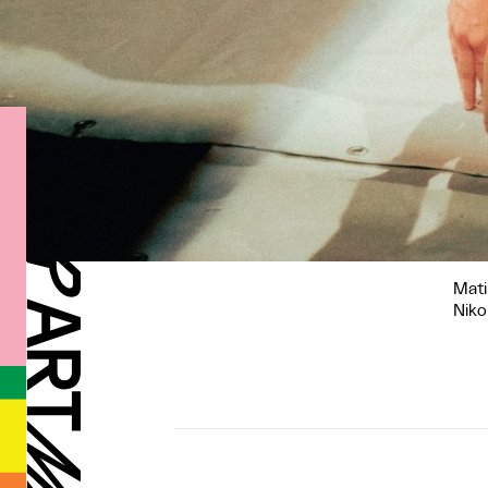
Mati
Niko