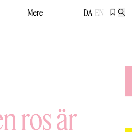
Mere
DA
EN


en ros är