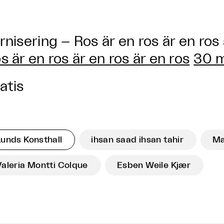
rnisering – Ros är en ros är en ros 
s är en ros är en ros är en ros
30 m
atis
Lunds Konsthall
ihsan saad ihsan tahir
Ma
Valeria Montti Colque
Esben Weile Kjær