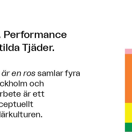
. Performance
lda Tjäder.
 är en ros
samlar fyra
ockholm och
bete är ett
ceptuellt
lärkulturen.