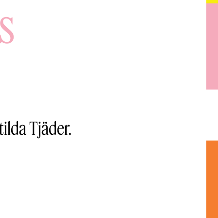
s
lda Tjäder.