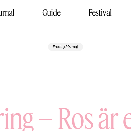
urnal
Guide
Festival
Fredag 29. maj
ing – Ros är 