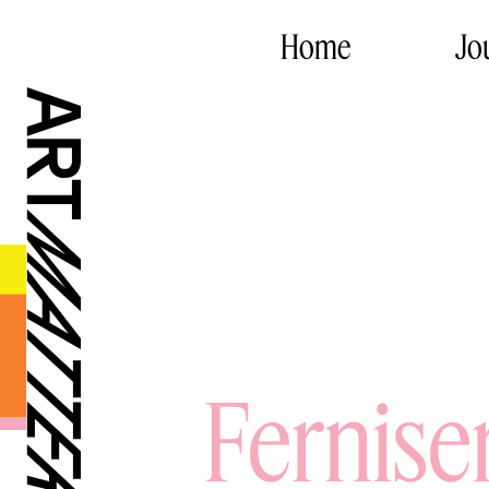
Home
Jo
Ferniser