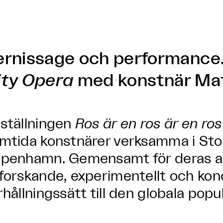
ernissage och performance
ity Opera
med konstnär Mati
ställningen
Ros är en ros är en ros
mtida konstnärer verksamma i St
penhamn. Gemensamt för deras ar
forskande, experimentellt och kon
rhållningssätt till den globala popu