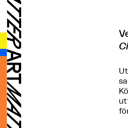
V
C
Ut
sa
Kö
ut
fö