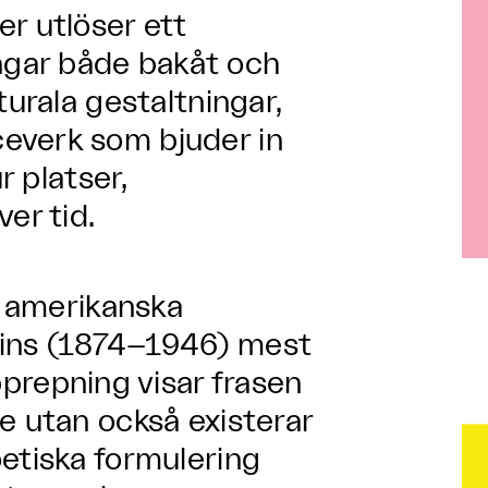
r utlöser ett
gar både bakåt och
turala gestaltningar,
everk som bjuder in
r platser,
er tid.
n amerikanska
eins (1874–1946) mest
repning visar frasen
e utan också existerar
etiska formulering