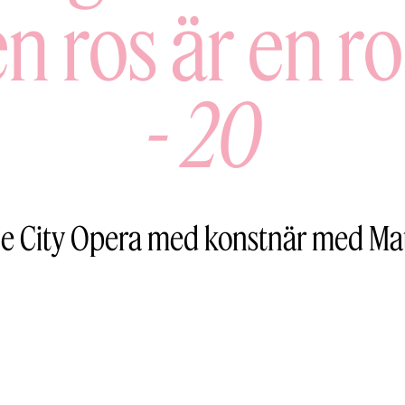
en ros är en ro
-
20
e City Opera med konstnär med Mati