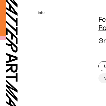
info
Fe
Ro
Gr