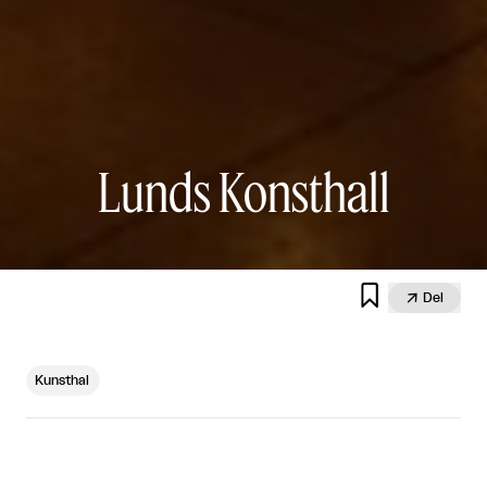
Lunds Konsthall


Del
Kunsthal