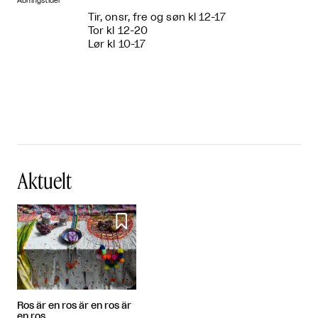
Åbningstider
Tir, onsr, fre og søn kl 12-17
Tor kl 12-20
Lør kl 10-17
Aktuelt

Ros är en ros är en ros är
en ros