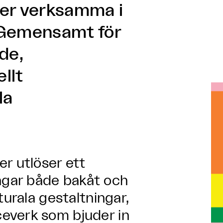
rer verksamma i
Gemensamt för
de,
llt
la
r utlöser ett
gar både bakåt och
turala gestaltningar,
everk som bjuder in