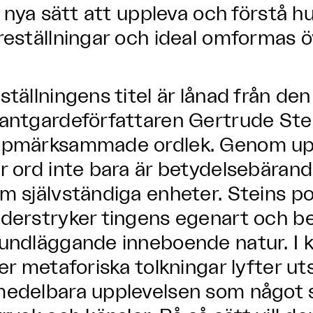
ll nya sätt att uppleva och förstå hu
reställningar och ideal omformas öv
ställningens titel är lånad från de
antgardeförfattaren Gertrude St
pmärksammade ordlek. Genom upp
r ord inte bara är betydelsebärand
m självständiga enheter. Steins po
derstryker tingens egenart och b
undläggande inneboende natur. I ko
ler metaforiska tolkningar lyfter u
edelbara upplevelsen som något 