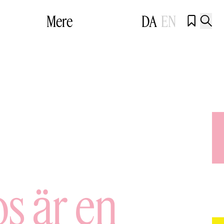
Mere
DA
EN


os är en