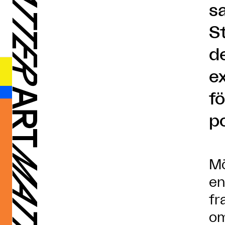
s
S
d
e
fö
p
Mö
en
fr
om