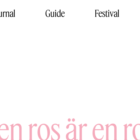
urnal
Guide
Festival
en ros är en r