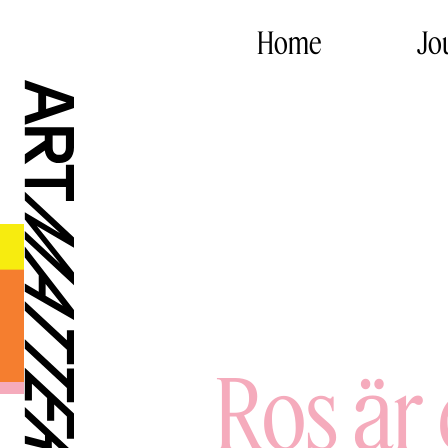
Home
Jo
Ros är 