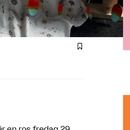

är en ros
fredag 29