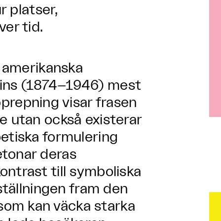
r platser,
er tid.
n amerikanska
eins (1874–1946) mest
repning visar frasen
e utan också existerar
etiska formulering
etonar deras
ntrast till symboliska
tställningen fram den
som kan väcka starka