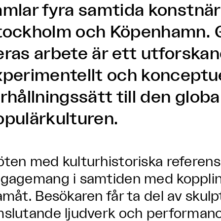
amlar fyra samtida konstnä
tockholm och Köpenhamn. 
eras arbete är ett utforskan
xperimentellt och konceptue
rhållningssätt till den globa
opulärkulturen.
ten med kulturhistoriska referense
gagemang i samtiden med kopplin
amåt. Besökaren får ta del av skulp
slutande ljudverk och performanc