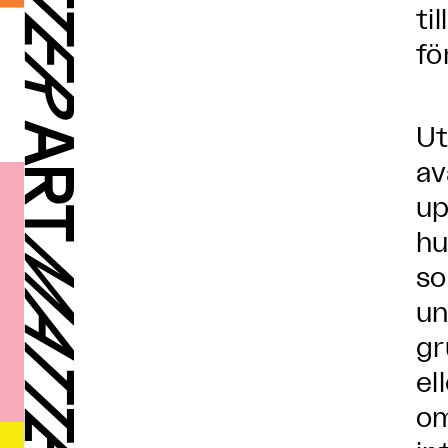
ti
fö
Ut
av
up
hu
so
un
gr
el
om