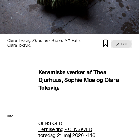
Clara Toksvig:
Structure of care #2
. Foto:


Del
Clara Toksvig.
Keramiske værker af Thea
Djurhuus, Sophie Moe og Clara
Toksvig.
info
GENSKÆR
Fernisering - GENSKÆR
torsdag 21 maj 2026 kl 16