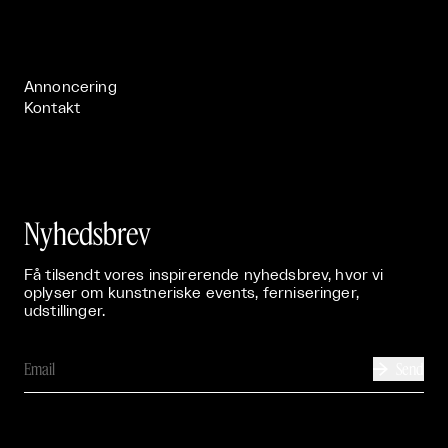
Live

Publikationer

Annoncering
Kontakt
Nyhedsbrev
Få tilsendt vores inspirerende nyhedsbrev, hvor vi
oplyser om kunstneriske events, ferniseringer,
udstillinger.
Send
