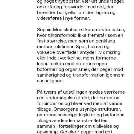
og noget nyt opstår. Værket undersøger,
om erfaring forsvinder med det, der
brænder bort, eller om den lagres og
videreføres i nye former.
Sophia Moe skaber et keramisk landskab,
hvor tilhørsforhold ikke fremstår som en
fast størrelse, men som en genklang
mellem relationer. Spor, hulrum og
voksede overflader antyder liv omkring
eller inde i værkerne, mens formerne
leder tanken mod naturens egne
boformer og organismer, der peger mod
samhørighed og transformation igennem
sanselighed.
På tværs af udstillingen mødes værkerne
i en undersøgelse af det, der bærer os,
forbinder os og bliver ved med at vende
tilbage. Omsorgens usynlige strukturer,
naturens sanselige logikker og historiens
tilbagevendende mønstre flettes
sammen i fortællinger om tilblivelse og
opløsning.
Genskær
peger mod det