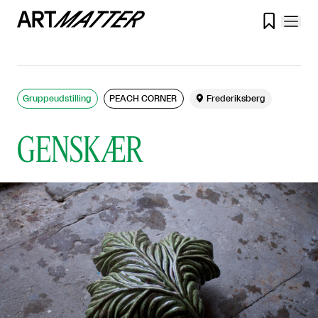

Gruppeudstilling
PEACH CORNER

Frederiksberg
GENSKÆR