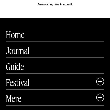
Annoncering på artmatter.dk
Home
Journal
Guide
Festival

Art Matter Local

Mere

Art Matter Festival

Om
