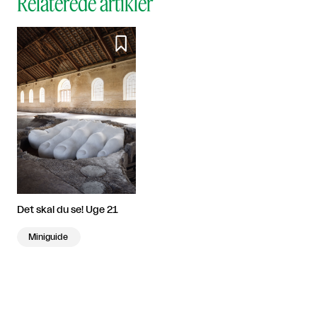
Relaterede artikler

Det skal du se! Uge 21
Miniguide