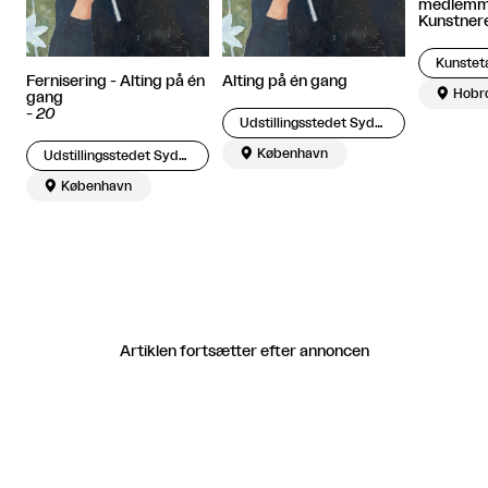
medlemme
Kunstner
Kunstet
Fernisering - Alting på én
Alting på én gang

Hobr
gang
-
20
Udstillingsstedet Sydhavn Station

København
Udstillingsstedet Sydhavn Station

København
Artiklen fortsætter efter annoncen