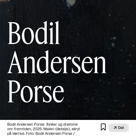
Bodil
Andersen
Porse
Bodil Andersen Porse:
Tanker og drømme


Del
om fremtiden
, 2025. Maleri (detalje), akryl
på lærred. Foto: Bodil Andersen Porse /