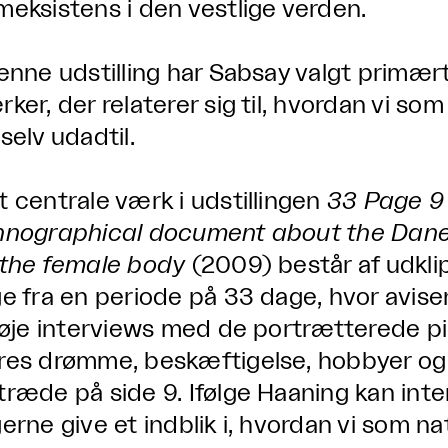
meksistens i den vestlige verden.
denne udstilling har Sabsay valgt primæ
rker, der relaterer sig til, hvordan vi s
selv udadtil.
t centrale værk i udstillingen
33 Page 9 
hnographical document about the Danes
 the female body
(2009) består af udklip
ge fra en periode på 33 dage, hvor avise
lføje interviews med de portrætterede pi
res drømme, beskæftigelse, hobbyer og 
træde på side 9. Ifølge Haaning kan int
erne give et indblik i, hvordan vi som nat