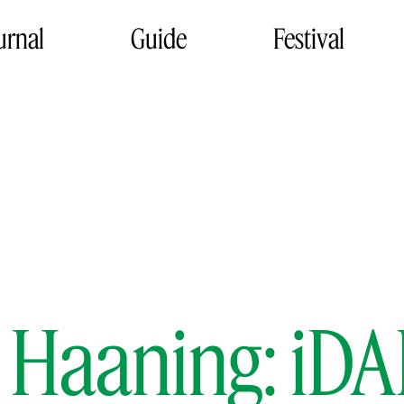
urnal
Guide
Festival
 Haaning: iDA