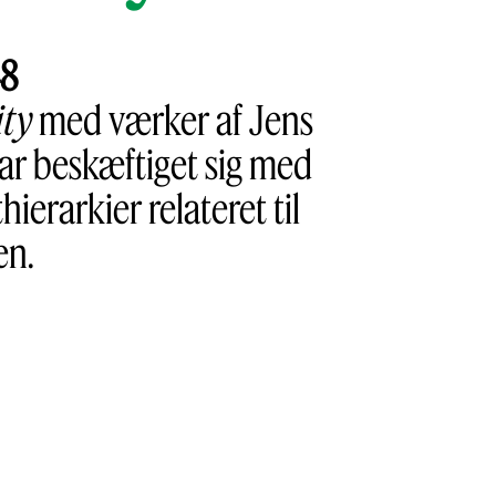
48
ity
med værker af Jens
har beskæftiget sig med
erarkier relateret til
en.