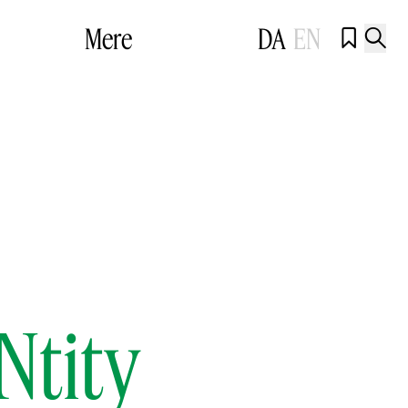
Mere
DA
EN


Ntity