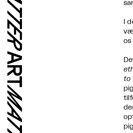
sa
I 
væ
os 
De
et
to
pi
ti
de
op
pig