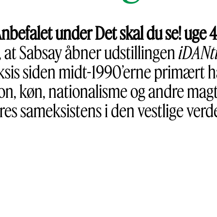
nbefalet under Det skal du se! uge 
 at Sabsay åbner udstillingen
iDANt
ksis siden midt-1990’erne primært 
, køn, nationalisme og andre magthi
res sameksistens i den vestlige verd