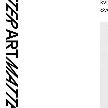
kv
Sv