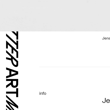
Jen
info
Je