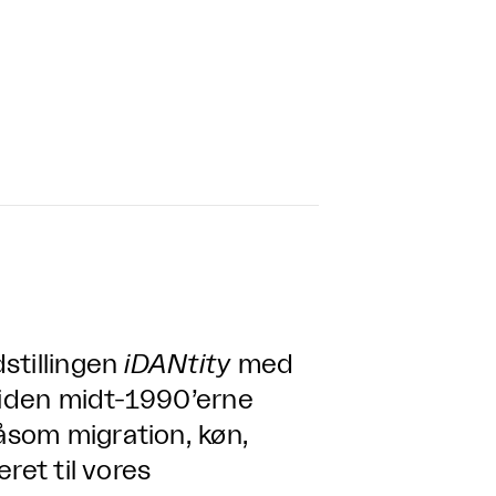
stillingen
iDANtity
med
 siden midt-1990’erne
som migration, køn,
ret til vores