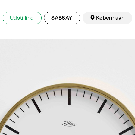
Udstilling
SABSAY

København