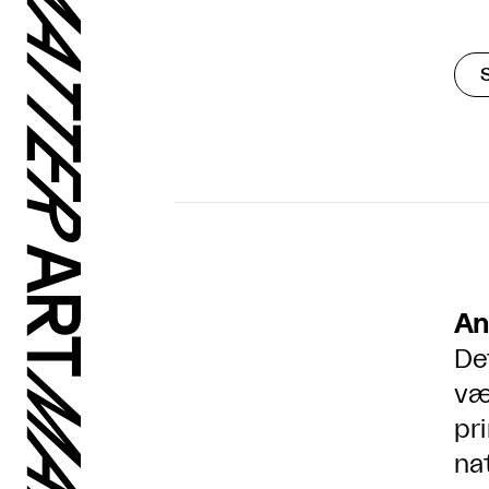
An
De
væ
pr
na