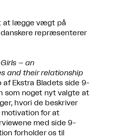
rt at lægge vægt på
om danskere repræsenterer
Girls – an
 and their relationship
 af Ekstra Bladets side 9-
n som noget nyt valgte at
ger, hvori de beskriver
motivation for at
erviewene med side 9-
ion forholder os til