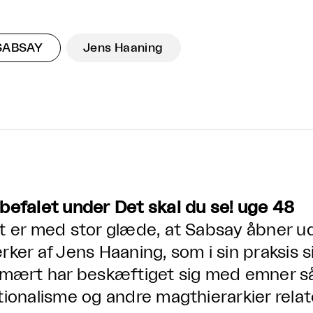
SABSAY
Jens Haaning
befalet under Det skal du se! uge 48
t er med stor glæde, at Sabsay åbner ud
rker af Jens Haaning, som i sin praksis
imært har beskæftiget sig med emner så
tionalisme og andre magthierarkier relate