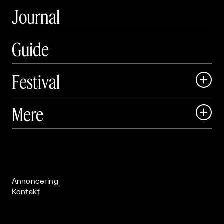
Journal
Guide
Festival

Art Matter Local

Mere

Art Matter Festival

Om

Live

Publikationer

Annoncering
Kontakt