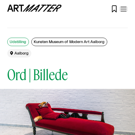

Udstilling
Kunsten Museum of Modern Art Aalborg

Aalborg
Ord | Billede