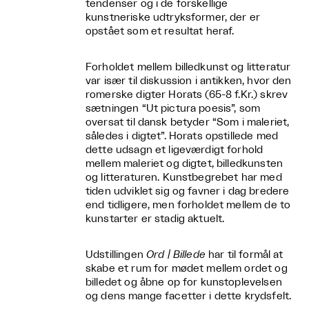
tendenser og i de forskellige
kunstneriske udtryksformer, der er
opstået som et resultat heraf.
Forholdet mellem billedkunst og litteratur
var især til diskussion i antikken, hvor den
romerske digter Horats (65-8 f.Kr.) skrev
sætningen “Ut pictura poesis”, som
oversat til dansk betyder “Som i maleriet,
således i digtet”. Horats opstillede med
dette udsagn et ligeværdigt forhold
mellem maleriet og digtet, billedkunsten
og litteraturen. Kunstbegrebet har med
tiden udviklet sig og favner i dag bredere
end tidligere, men forholdet mellem de to
kunstarter er stadig aktuelt.
Udstillingen
Ord | Billede
har til formål at
skabe et rum for mødet mellem ordet og
billedet og åbne op for kunstoplevelsen
og dens mange facetter i dette krydsfelt.