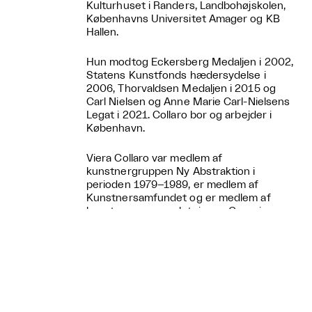
Kulturhuset i Randers, Landbohøjskolen,
Københavns Universitet Amager og KB
Hallen.
Hun modtog Eckersberg Medaljen i 2002,
Statens Kunstfonds hædersydelse i
2006, Thorvaldsen Medaljen i 2015 og
Carl Nielsen og Anne Marie Carl-Nielsens
Legat i 2021. Collaro bor og arbejder i
København.
Viera Collaro var medlem af
kunstnergruppen Ny Abstraktion i
perioden 1979–1989, er medlem af
Kunstnersamfundet og er medlem af
kunstnersammenslutningen Grønningen.
Tekst af: Kurator og tekstforfatter Nanna
Balslev Strøjer