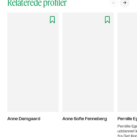
Relaterede profiler




Anne Damgaard
Anne Sofie Fenneberg
Pernille 
Pernille Eg
uddannet 
fra Det Ko