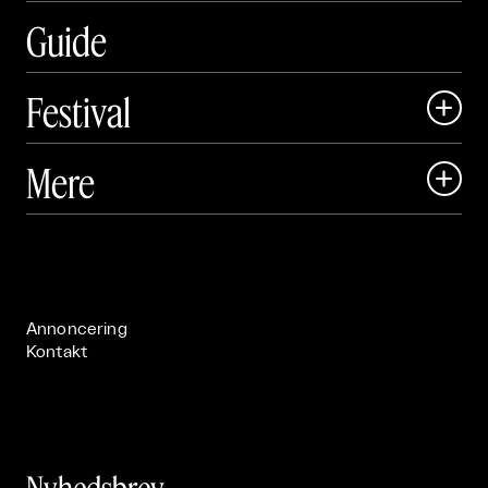
Guide
Festival

Art Matter Local

Mere

Art Matter Festival

Om

Live

Publikationer

Annoncering
Kontakt
Nyhedsbrev