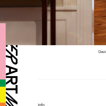
Davi
info