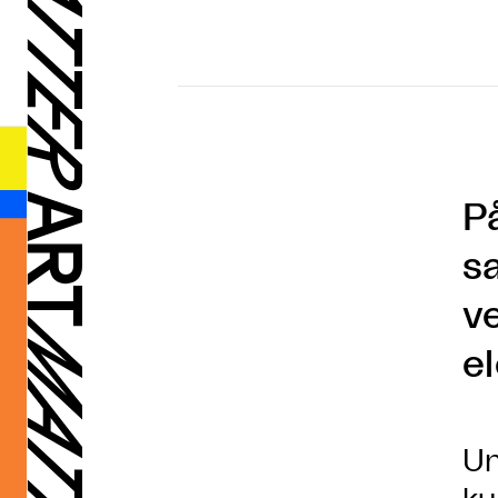
P
s
v
e
Un