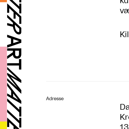
ku
væ
Ki
Adresse
Da
Kr
13