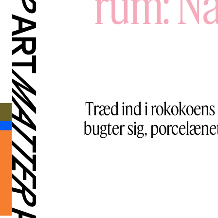
rum: N
Træd ind i rokokoens 
bugter sig, porcelæn