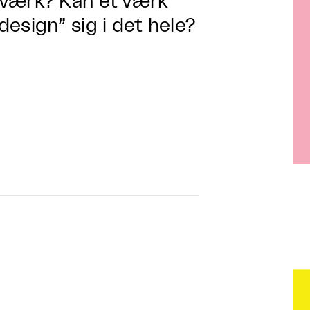
dværk? Kan et værk
esign” sig i det hele?