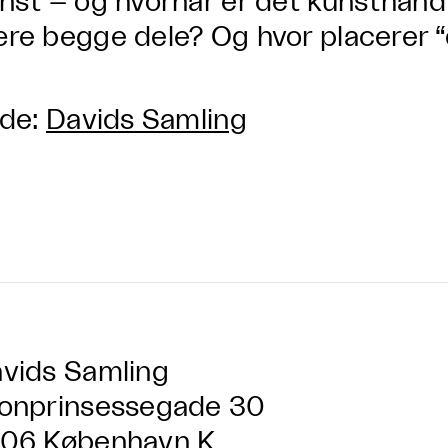
nst – og hvornår er det kunsthån
re begge dele? Og hvor placerer “d
lde:
Davids Samling
vids Samling
onprinsessegade 30
06 København K