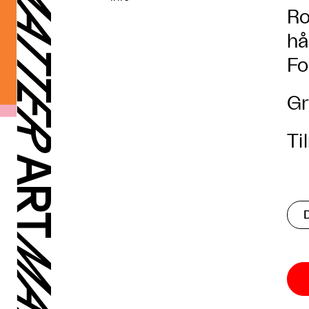
Ro
h
Fo
Gr
Ti