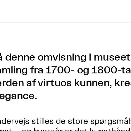
å denne omvisning i musee
amling fra 1700- og 1800-ta
erden af virtuos kunnen, kre
legance.
dervejs stilles de store spørgsmål