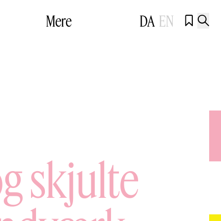
Mere
DA
EN


g skjulte