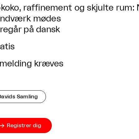
koko, raffinement og skjulte rum:
åndværk mødes
regår på dansk
atis
lmelding kræves
Davids Samling
Registrer dig
