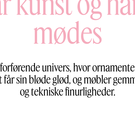
år kunst og h
mødes
forførende univers, hvor ornamenter d
et får sin bløde glød, og møbler ge
og tekniske finurligheder.