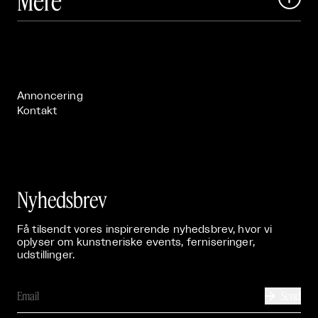
Mere
Art Matter Festival

Om

Live

Publikationer

Annoncering
Kontakt
Nyhedsbrev
Få tilsendt vores inspirerende nyhedsbrev, hvor vi
oplyser om kunstneriske events, ferniseringer,
udstillinger.
Send
