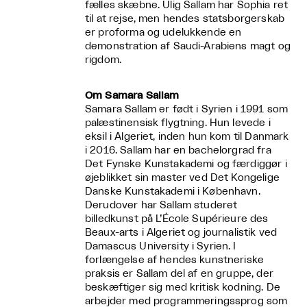
fælles skæbne. Ulig Sallam har Sophia ret
til at rejse, men hendes statsborgerskab
er proforma og udelukkende en
demonstration af Saudi-Arabiens magt og
rigdom.
Om Samara Sallam
Samara Sallam er født i Syrien i 1991 som
palæstinensisk flygtning. Hun levede i
eksil i Algeriet, inden hun kom til Danmark
i 2016. Sallam har en bachelorgrad fra
Det Fynske Kunstakademi og færdiggør i
øjeblikket sin master ved Det Kongelige
Danske Kunstakademi i København.
Derudover har Sallam studeret
billedkunst på L’École Supérieure des
Beaux-arts i Algeriet og journalistik ved
Damascus University i Syrien. I
forlængelse af hendes kunstneriske
praksis er Sallam del af en gruppe, der
beskæftiger sig med kritisk kodning. De
arbejder med programmeringssprog som