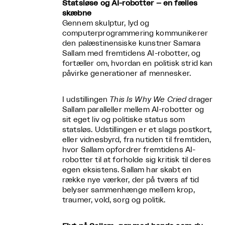
Statsløse og AI-robotter – en fælles
skæbne
Gennem skulptur, lyd og
computerprogrammering kommunikerer
den palæstinensiske kunstner Samara
Sallam med fremtidens AI-robotter, og
fortæller om, hvordan en politisk strid kan
påvirke generationer af mennesker.
I udstillingen
This Is Why We Cried
drager
Sallam paralleller mellem AI-robotter og
sit eget liv og politiske status som
statsløs. Udstillingen er et slags postkort,
eller vidnesbyrd, fra nutiden til fremtiden,
hvor Sallam opfordrer fremtidens AI-
robotter til at forholde sig kritisk til deres
egen eksistens. Sallam har skabt en
række nye værker, der på tværs af tid
belyser sammenhænge mellem krop,
traumer, vold, sorg og politik.