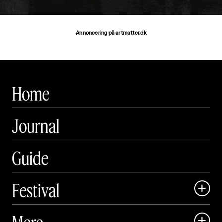
Annoncering på artmatter.dk
Home
Journal
Guide
Festival

Art Matter Local

