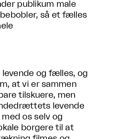
 lader publikum male
bebobler, så et fælles
hele
levende og fælles, og
m, at vi er sammen
bare tilskuere, men
åndedrættets levende
s med os selv og
kale borgere til at
trækning filmes og