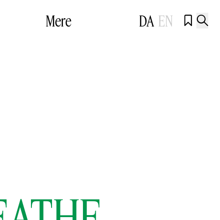
Mere
DA
EN


REATHE