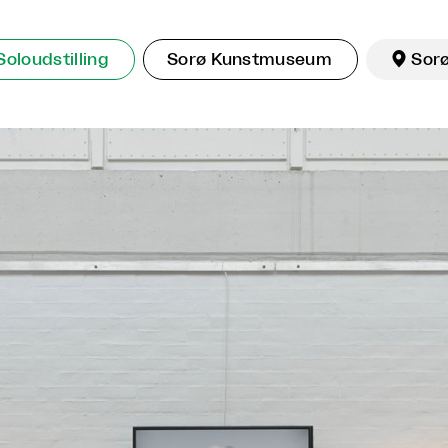
Soloudstilling
Sorø Kunstmuseum

Sor