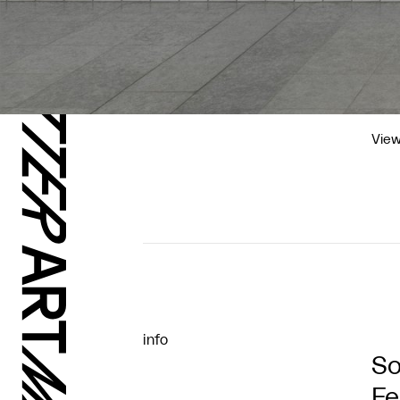
View
info
So
Fe