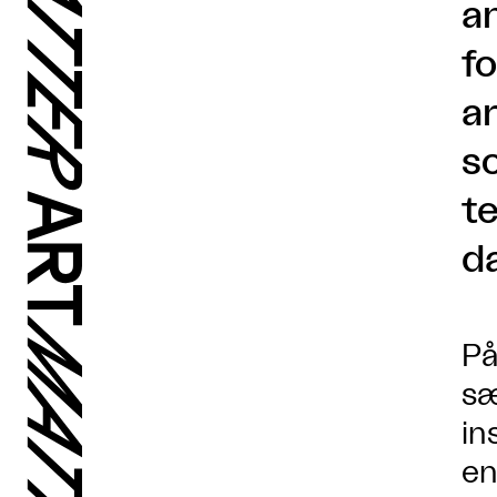
a
fo
a
s
t
da
På
sæ
in
en