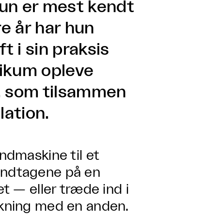
hun er mest kendt
re år har hun
 i sin praksis
likum opleve
r, som tilsammen
lation.
indmaskine til et
håndtagene på en
et — eller træde ind i
ækning med en anden.