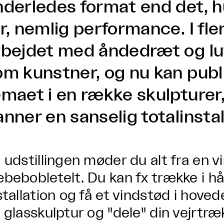
nderledes format end det, 
r, nemlig performance. I fle
rbejdet med åndedræt og luft
om kunstner, og nu kan pub
emaet i en række skulpture
nner en sanselig totalinstal
 udstillingen møder du alt fra en v
bebobletelt. Du kan fx trække i 
stallation og få et vindstød i hoved
 glasskulptur og "dele" din vejrtr