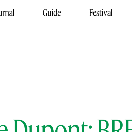
urnal
Guide
Festival
e Dupont: B