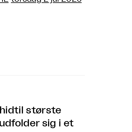
idtil største
dfolder sig i et