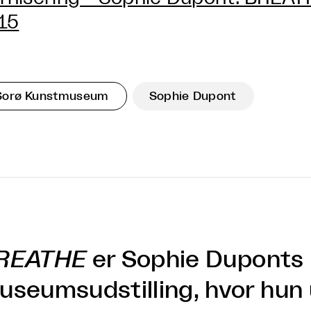
 15
Sorø Kunstmuseum
Sophie Dupont
REATHE
er Sophie Duponts h
useumsudstilling, hvor hun u