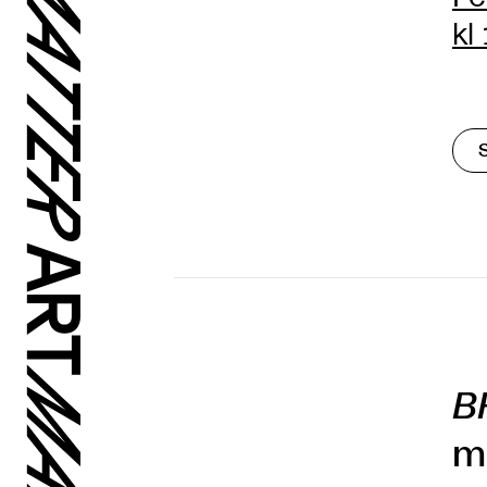
kl
B
m