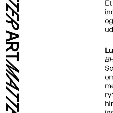
Et
in
og
ud
Lu
B
So
om
me
ry
hi
in