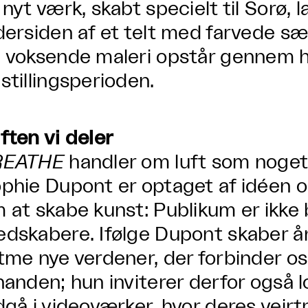
 nyt værk, skabt specielt til Sorø,
dersiden af et telt med farvede sæ
 voksende maleri opstår gennem 
stillingsperioden.
ften vi deler
REATHE
handler om luft som noget 
phie Dupont er optaget af idéen o
 at skabe kunst: Publikum er ikke 
dskabere. Ifølge Dupont skaber 
tme nye verdener, der forbinder o
nanden; hun inviterer derfor også lo
dgå i videoværker, hvor deres vejr