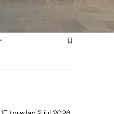

e.
THE
torsdag 2 jul 2026