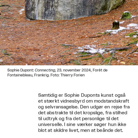
Sophie Dupont:
Connecting
, 23. november 2024, Forêt de
Fontainebleau, Frankrig. Foto: Thierry Forien
Samtidig er Sophie Duponts kunst også
et stærkt vidnesbyrd om modstandskraft
og selvransagelse. Den udgør en rejse fra
det abstrakte til det kropslige, fra stilhed
til udtryk og fra det personlige til det
universelle. I sine værker søger hun ikke
blot at skildre livet, men at beånde det.