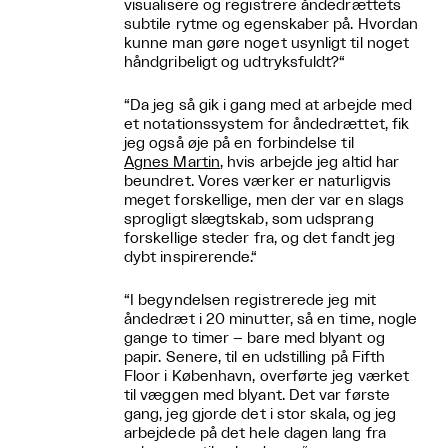
visualisere og registrere åndedrættets
subtile rytme og egenskaber på. Hvordan
kunne man gøre noget usynligt til noget
håndgribeligt og udtryksfuldt?“
“Da jeg så gik i gang med at arbejde med
et notationssystem for åndedrættet, fik
jeg også øje på en forbindelse til
Agnes Martin
, hvis arbejde jeg altid har
beundret. Vores værker er naturligvis
meget forskellige, men der var en slags
sprogligt slægtskab, som udsprang
forskellige steder fra, og det fandt jeg
dybt inspirerende.“
“I begyndelsen registrerede jeg mit
åndedræt i 20 minutter, så en time, nogle
gange to timer – bare med blyant og
papir. Senere, til en udstilling på Fifth
Floor i København, overførte jeg værket
til væggen med blyant. Det var første
gang, jeg gjorde det i stor skala, og jeg
arbejdede på det hele dagen lang fra