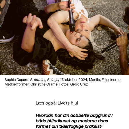
Sophie Dupont:
Breathing Beings
, 17. oktober 2024, Manila, Filippinerne.
Medperformer: Christine Crame. Fotos: Geric Cruz
Læs også: L
ivets hjul
Hvordan har din dobbelte baggrund i
både billedkunst og moderne dans
formet din tværfaglige praksis?