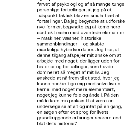
farvet af psykologi og af så mange tunge
personlige fortællinger, at jeg på et
tidspunkt faktisk blev en smule træt af
fortællinger. Da jeg begyndte at udforske
nye former, begyndte jeg at kombinere
abstrakt maleri med uventede elementer
– maskiner, væsner, historiske
sammenblandinger – og skabte
mærkelige hybridverdener. Jeg tror, at
denne tilgang afspejler mit ønske om at
arbejde med noget, der ligger uden for
historier og fortællinger, som havde
domineret så meget af mit liv. Jeg
ønskede at nå frem til et sted, hvor jeg
kunne beskæftige mig med selve livets
kerne: med noget mere elementært,
noget jeg kunne føle og ånde i. På den
måde kom min praksis til at være en
undersøgelse af alt og intet på én gang,
en søgen efter et sprog for livets
grundlæggende erfaringer snarere end
blot dets historier.“