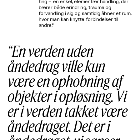
ting – en enkel, elementær handling, der
bærer både erindring, traume og
forvandling i sig og samtidig åbner et rum,
hvor man kan knytte forbindelser til
andre.“
En verden uden
åndedrag ville kun
være en ophobning af
objekter i opløsning. Vi
er i verden takket være
åndedraget. Det er i