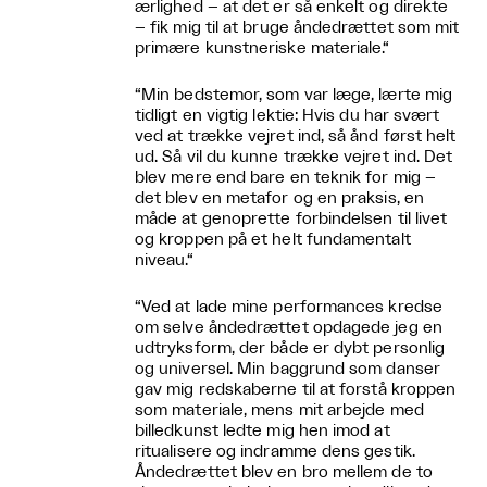
ærlighed – at det er så enkelt og direkte
– fik mig til at bruge åndedrættet som mit
primære kunstneriske materiale.“
“Min bedstemor, som var læge, lærte mig
tidligt en vigtig lektie: Hvis du har svært
ved at trække vejret ind, så ånd først helt
ud. Så vil du kunne trække vejret ind. Det
blev mere end bare en teknik for mig –
det blev en metafor og en praksis, en
måde at genoprette forbindelsen til livet
og kroppen på et helt fundamentalt
niveau.“
“Ved at lade mine performances kredse
om selve åndedrættet opdagede jeg en
udtryksform, der både er dybt personlig
og universel. Min baggrund som danser
gav mig redskaberne til at forstå kroppen
som materiale, mens mit arbejde med
billedkunst ledte mig hen imod at
ritualisere og indramme dens gestik.
Åndedrættet blev en bro mellem de to