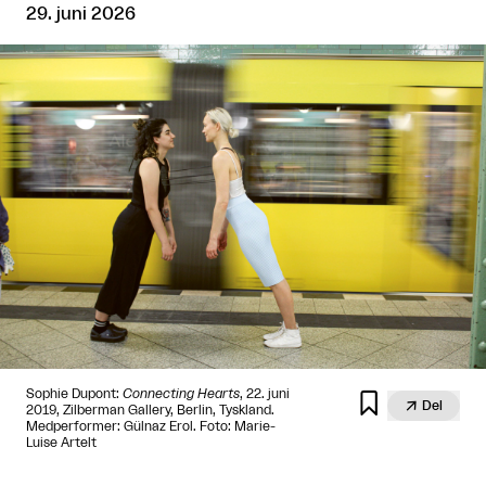
29. juni 2026
Sophie Dupont:
Connecting Hearts
, 22. juni


Del
2019, Zilberman Gallery, Berlin, Tyskland.
Medperformer: Gülnaz Erol. Foto: Marie-
Luise Artelt