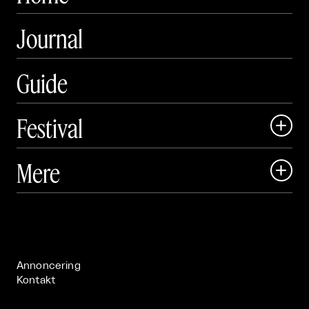
Journal
Guide
Festival

Art Matter Local

Mere

Art Matter Festival

Om

Live

Publikationer

Annoncering
Kontakt