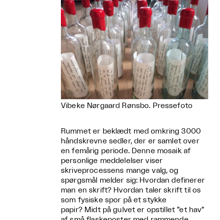
Vibeke Nørgaard Rønsbo. Pressefoto
Rummet er beklædt med omkring 3000
håndskrevne sedler, der er samlet over
en femårig periode. Denne mosaik af
personlige meddelelser viser
skriveprocessens mange valg, og
spørgsmål melder sig: Hvordan definerer
man en skrift? Hvordan taler skrift til os
som fysiske spor på et stykke
papir? Midt på gulvet er opstillet ”et hav”
af små flaskeposter med rammende,