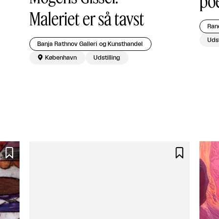
poe
Maleriet er så tavst
Ran
Udst
Banja Rathnov Galleri og Kunsthandel

København
Udstilling

