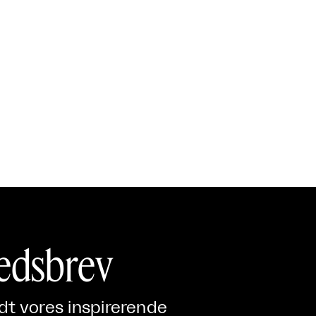
edsbrev
ndt vores inspirerende