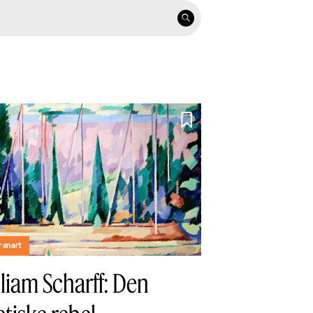


 snart
liam Scharff: Den