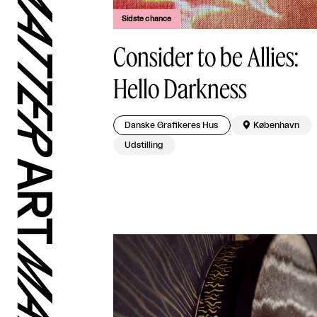
Sidste chance
Consider to be Allies:
Hello Darkness
Danske Grafikeres Hus

København
Udstilling