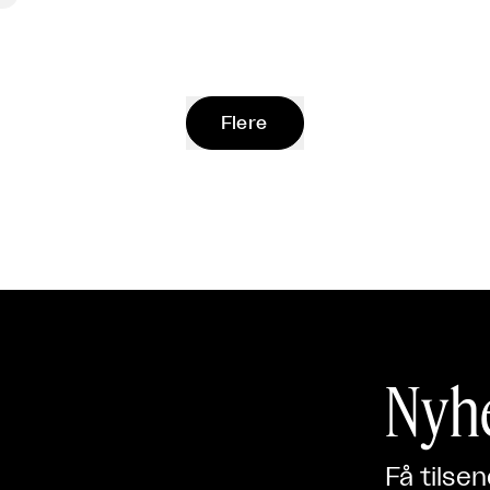
Flere
Nyh
Få tilse