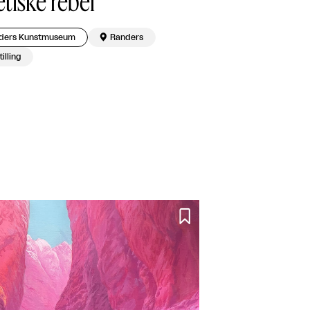
tiske rebel
ders Kunstmuseum

Randers
illing
