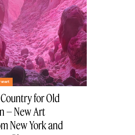
 snart
Country for Old
n – New Art
om New York and