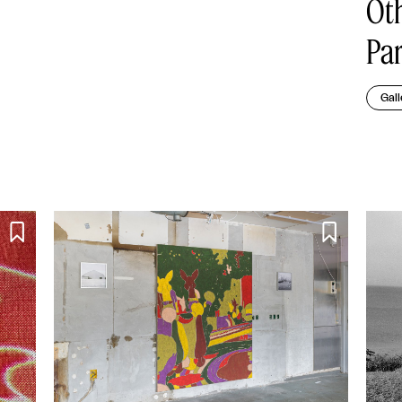
Oth
Par
Gall

