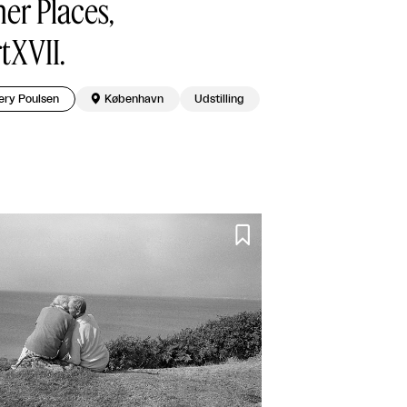
er Places,
tXVII.
ery Poulsen

København
Udstilling
