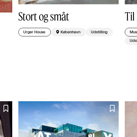
Til
Stort og småt
Muse
Urger House

København
Udstilling
Udst

