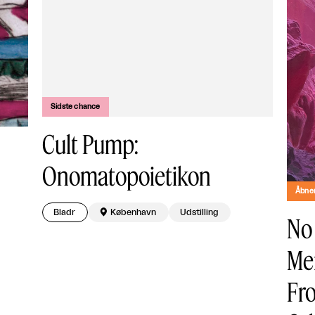
Sidste chance
Cult Pump:
Onomatopoietikon
Åbner
Bladr

København
Udstilling
No 
Me
Fr