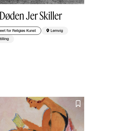
 Døden Jer Skiller
et for Religiøs Kunst

Lemvig
illing
