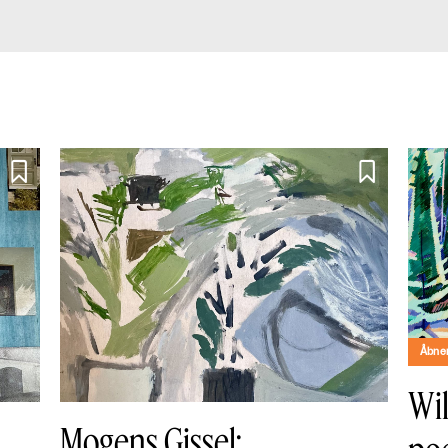


Åbner
Wil
Mogens Gissel: