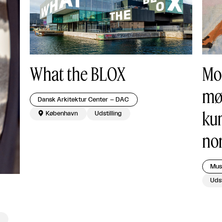
What the BLOX
Mo
mø
Dansk Arkitektur Center – DAC
kun

København
Udstilling
no
Mus
Udst