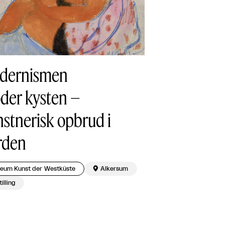
dernismen
der kysten –
stnerisk opbrud i
rden
eum Kunst der Westküste

Alkersum
illing