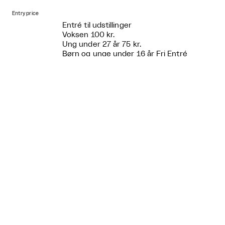
Entry price
Entré til udstillinger
Voksen 100 kr.
Ung under 27 år 75 kr.
Børn og unge under 16 år Fri Entré
Grupper over 10/pr. person 75 kr.
Tilgængelighed
Niveaufri adgang - nej , men man kan
komme ind fra gaden med elevator
Handicaptoilet - ja
Gratis for ledsager - ja
Past

