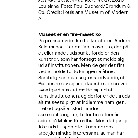
kan ikke alene, vil du være med?
, 2016,
Louisiana. Foto: Poul Buchard/Brøndum &
Co. Credit: Louisiana Museum of Modern
Art
Museet er en fire-mavet ko
På pressemødet kaldte kuratoren Anders
Kold museet for en fire-mavet ko, der på
et eller andet tidspunkt fordøjer den
kunstner, som har forsøgt at melde sig
ud af institutionen. Men de gør det fint
ved at holde fortolkningerne åbne.
Samtidig kan man sagtens indvende, at
Gernes skrev sig ind i kunsthistorien ved
avantgardistisk at melde sig ud af
kunstinstitutionen, og derfor er det trods
alt museets pligt at indlemme ham igen.
Hvilket også er sket i andre
sammenhæng før, fx for bare fem år
siden på Malmø Kunsthal. Men det gør jo
ikke udstillingen eller kunstnerens
arbejde mindre interessant, at man har