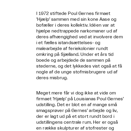
I 1972 stiftede Poul Gernes firmaet
’Hjælp’ sammen med sin kone Aase og
bofæller i deres kollektiv. Idéen var at
hjælpe nedtrappede narkomaner ud af
deres afhængighed ved at involvere dem
i et fælles istandsættelses- og
malearbejde af feriekolonier rundt
omkring på Sjælland. Under et års tid
boede og arbejdede de sammen på
stederne, og det lykkedes vist også at få
nogle af de unge stofmisbrugere ud af
deres misbrug.
Meget mere får vi dog ikke at vide om
firmaet ’Hjælp’ på Louisianas Poul Gernes’
udstilling. Det er blot en af mange små
smagsprøver på Gernes’ arbejde og liv,
der er lagt ud på et stort rundt bord i
udstillingens centrale rum. Her er også
en række skulpturer af stofrester og