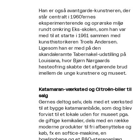
Han er også avantgarde-kunstneren, der
står centralt i 1960’ernes
eksperimenterende og oprørske miljø
rundt omkring Eks-skolen, som han var
med til at starte i 1961 sammen med
kunsthistorikeren Troels Andersen.
Ligesom han er med på den
skandaleramte Tabernakel-udstilling på
Louisiana, hvor Bjørn Nørgaards
hesteofring skabte det afgørende brud
imellem de unge kunstnere og museet.
Katamaran-værksted og Citroën-biler til
salg
Gernes deltog selv, dels med et værksted
til at bygge katamaranbåde, som dog blev
forvist til et lokale uden for museet pga.
de giftige kemikalier, dels med en række
moderne produkter til fri afbenyttelse og
køb, fx en softice-maskine, en
bowlingbane og et B&O-stereoanlæg.