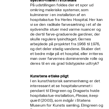
System-maleri i storskala
På udstillingen foldes der et spor ud
omkring maleriske systemer, som
kulminerer i en installation af en
hospitalsstue fra Herlev Hospital. Her kan
vi se den radikale farvesætning i et af de
sydvendte stuer med varme nuancer og
de dertil farve-graduerede gardiner, der
skulle regulere lysindtaget. Gernes
arbejdede på projektet fra 1968 til 1976,
og det deler stadig vandene. Skaber det
et bedre miljø på et hospital, eller irriteres
man over farvernes dominerende rolle og
deres til en vis grad tidstypiske udtryk?
Kunstens etiske pligt
I en kunsthistorisk sammenhæng er det
interessant at se hospitalsrummet i
pendant til Elmgreen og Dragsets hvide
hospitalsstue-installation,
Please, keep
quiet!
(2003), som indgår i Statens
Museum for Kunsts samling. Elmgreen og