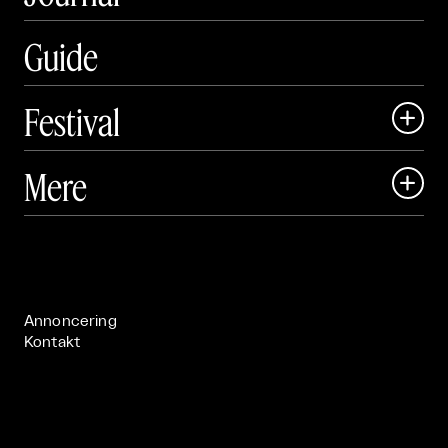
Guide
Festival

Art Matter Local

Mere

Art Matter Festival

Om

Live

Publikationer

Annoncering
Kontakt