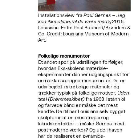
Installationsview fra
Poul Gernes – Jeg
kan ikke alene, vil du være med?
, 2016,
Louisiana. Foto: Poul Buchard/Brøndum &
Co. Credit: Louisiana Museum of Modern
Art.
Folkelige monumenter
Et andet spor på udstillingen forfølger,
hvordan Eks-skolens materiale-
eksperimenter danner udgangspunkt for
en række særegne monumenter. De er
udarbejdet i skrøbelige materialer og
trækker typisk på folkelige motiver.
Uden
titel (Drømmeskibet)
fra 1968 i stanniol
og farvede bånd er måske det mest
kendte. Dertil har Louisiana selv bygget
skulpturer af en musetrappe og
lakridskonfekter – måske Gernes mest
postmoderne værker? Og ude i haven
har de realiseret en pyramide-