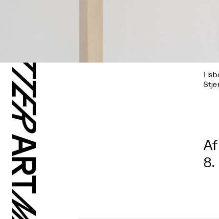
Lisb
Stje
Af
8.