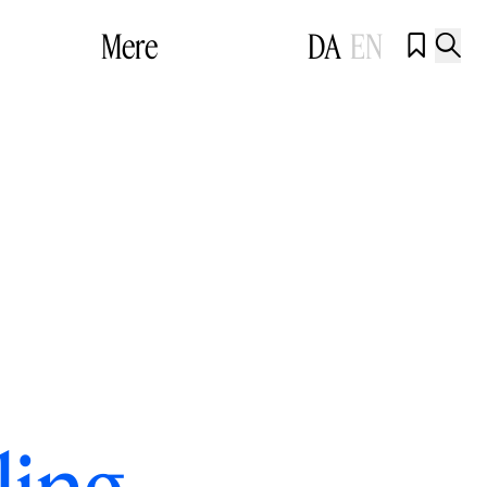
Mere
DA
EN

