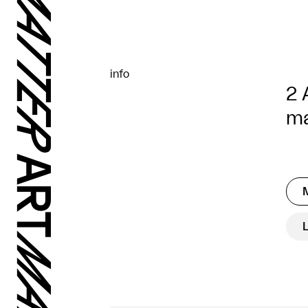
info
2 
ma