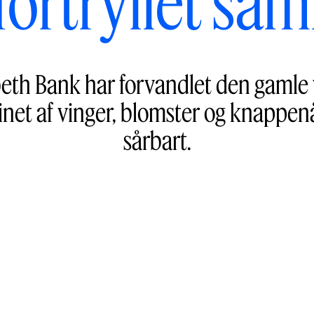
fortryllet sam
beth Bank har forvandlet den gamle v
inet af vinger, blomster og knappenå
sårbart.