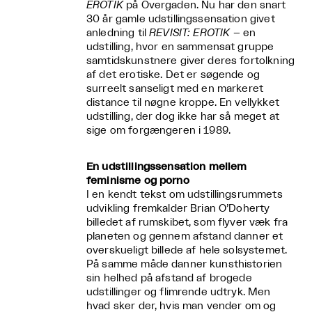
EROTIK
på Overgaden. Nu har den snart
30 år gamle udstillingssensation givet
anledning til
REVISIT: EROTIK
– en
udstilling, hvor en sammensat gruppe
samtidskunstnere giver deres fortolkning
af det erotiske. Det er søgende og
surreelt sanseligt med en markeret
distance til nøgne kroppe. En vellykket
udstilling, der dog ikke har så meget at
sige om forgængeren i 1989.
En udstillingssensation mellem
feminisme og porno
I en kendt tekst om udstillingsrummets
udvikling fremkalder Brian O’Doherty
billedet af rumskibet, som flyver væk fra
planeten og gennem afstand danner et
overskueligt billede af hele solsystemet.
På samme måde danner kunsthistorien
sin helhed på afstand af brogede
udstillinger og flimrende udtryk. Men
hvad sker der, hvis man vender om og