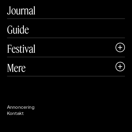
Journal
Guide
Festival

Art Matter Local

Mere

Art Matter Festival

Om

Live

Publikationer

Annoncering
Kontakt