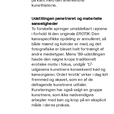
på kant med den anerkendte
kunsthistorie.
Udstillingen penetreret og materielle
sanseligheder
To forskelle springer umiddelbart i øjnene
i forhold til den originale
EROTIK
: Den
kønsspecifikke opdeling er annulleret, så
både mænd og kvinder er med, og det
fotografiske er blevet helt fortrængt af
andre medietyper. Mens ’89-udstillingen
havde den nøgne krops traditionelt
erotiske motiv i fokus, undgår ’17-
udgavens kunstnere konsekvent kød og
kønsorganer. Ordet ’erotik’ virker i dag lidt
fremmed og akavet, som en af de
deltagende kunstnere udtaler.
Kurateringen har også valgt en gruppe
kunstnere, som ikke nødvendigvis
arbejder med køn og krop på en eksplicit
måde i deres praksis.