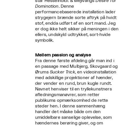
står Hesselholdt & Mejlvangs
Desire for
Domination
. Denne
performancebaserede installation lader
strygejern brænde sorte aftryk på hvidt
stof, endda udført af en sort mand. Jeg
er dog ikke helt sikker på meningen i den
ellers, undskyld udtrykket, sort-hvide
symbolik.
Mellem passion og analyse
Fra denne første afdeling går man ind i
en passage med Mulbjerg, Skovgaard og
Ørums
Sucker Trick
, en videoinstallation
med adskillige projektioner af hænder,
der vender en rund, brun kugle rundt.
Navnet henviser til en tryllekunstners
afledningsmanøvrer, som retter
publikums opmærksomhed de rette
steder hen. I denne sammenhæng
handler det måske både om den
umiddelbare sanselige oplevelse, som
hændernes berøring giver, og om