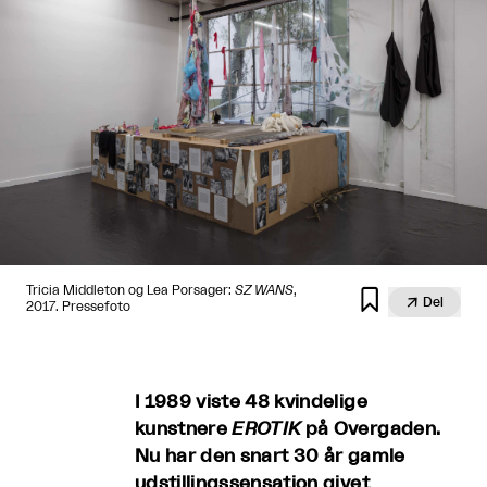
Tricia Middleton og Lea Porsager:
SZ WANS
,


Del
2017. Pressefoto
I 1989 viste 48 kvindelige
kunstnere
EROTIK
på Overgaden.
Nu har den snart 30 år gamle
udstillingssensation givet