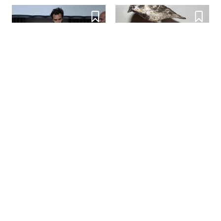


Sprog, samtidighed og
socialitet – talks på CHART
Kill two Birds with one Stone


Frelst af fællesskabet
Kæmpe kunstkollektiv