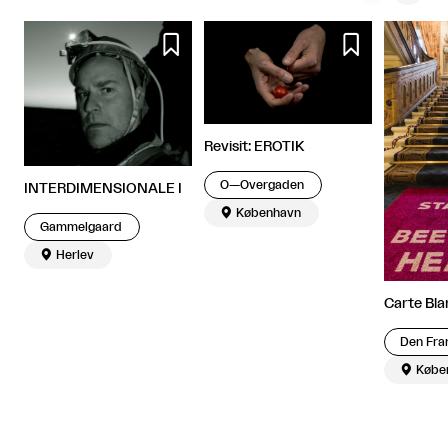


Revisit: EROTIK
O—Overgaden
INTERDIMENSIONALE I

København
Gammelgaard

Herlev
Carte Bl

Købe