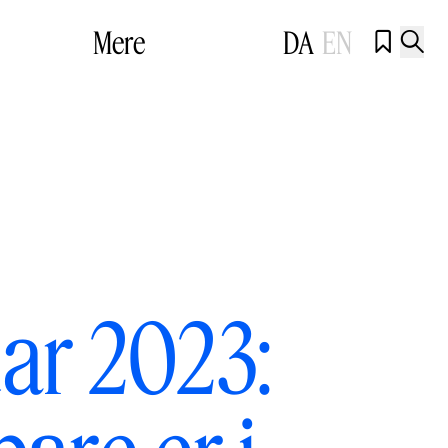
Mere
DA
EN


uar 2023: