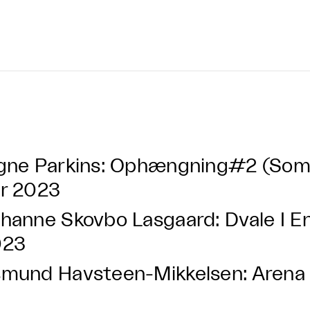
gne Parkins: Ophængning#2 (Som 
r 2023
hanne Skovbo Lasgaard: Dvale I E
023
mund Havsteen-Mikkelsen: Arena