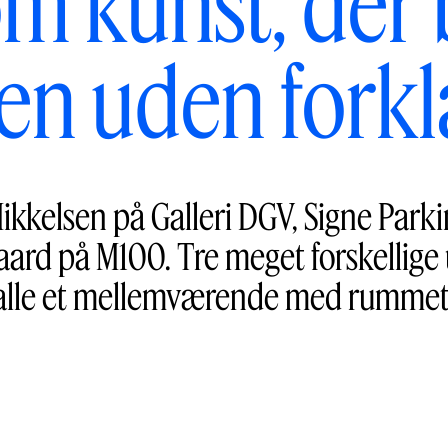
m kunst, der b
en uden forkl
kelsen på Galleri DGV, Signe Parkin
rd på M100. Tre meget forskellige u
alle et mellemværende med rummet