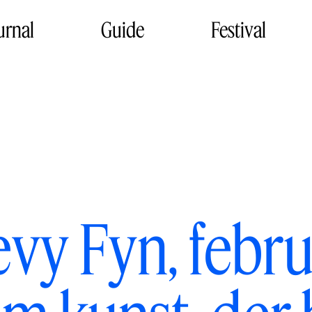
urnal
Guide
Festival
evy Fyn, febr