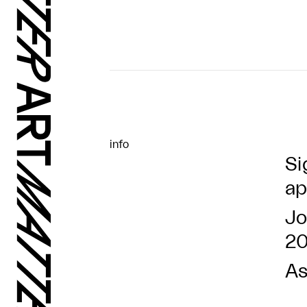
info
Si
ap
Jo
2
As