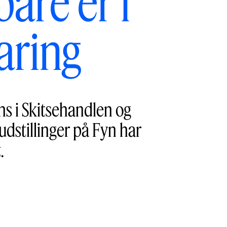
are er i
aring
s i Skitsehandlen og
dstillinger på Fyn har
.