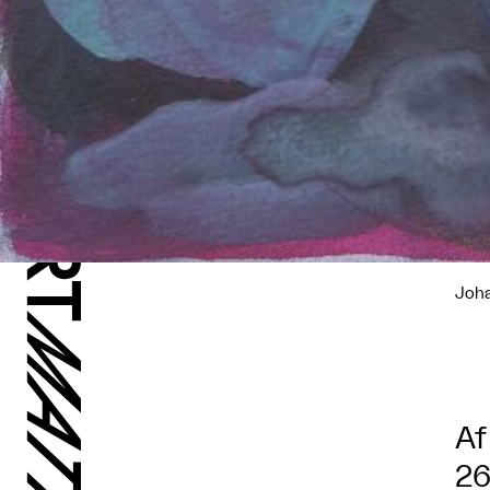
Joh
Af
26