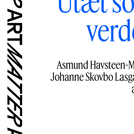
Utæt so
verd
Asmund Havsteen-Mik
Johanne Skovbo Lasgaa