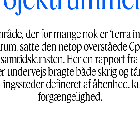
mråde, der for mange nok er ‘terra in
um, satte den netop overståede Cp
 samtidskunsten. Her en rapport fr
er undervejs bragte både skrig og tå
illingssteder defineret af åbenhed, k
forgængelighed.