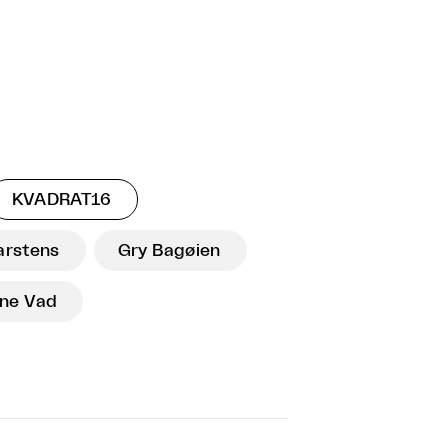
KVADRAT16
arstens
Gry Bagøien
gne Vad