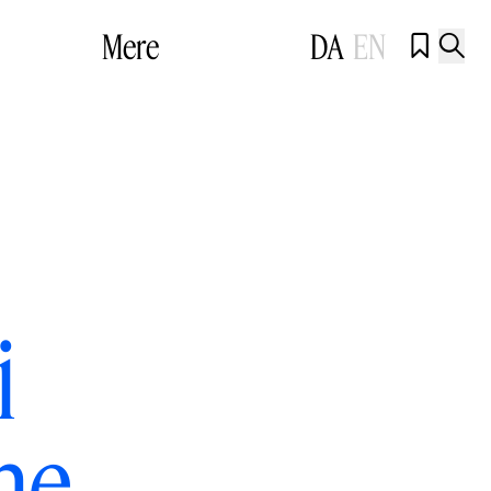
Mere
DA
EN


i
ne