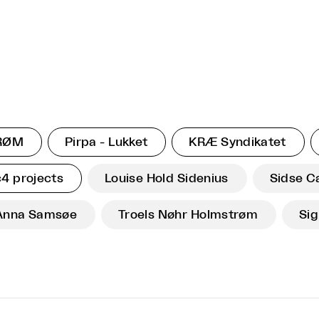
RØM
Pirpa - Lukket
KRÆ Syndikatet
c4 projects
Louise Hold Sidenius
Sidse C
Anna Samsøe
Troels Nøhr Holmstrøm
Si