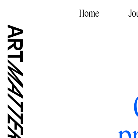
Home
Jo
p