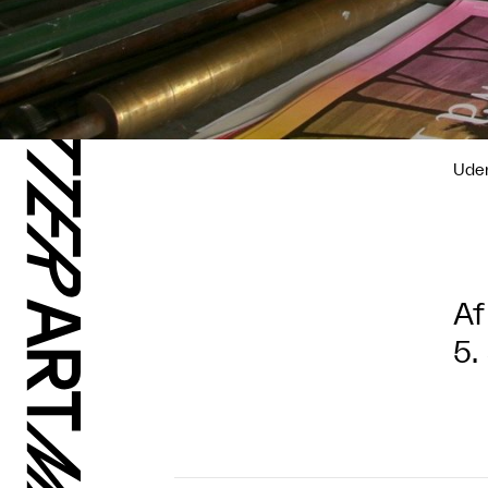
Uden
Af
5.