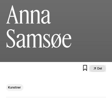
Anna
Samsøe


Del
Kunstner