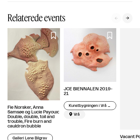
Relaterede events




JCE BIENNALEN 2019-
21
Kunstbygningen i Vrå – Engelundsamlingen
Fie Norsker, Anna
Samsøe og Lucie Payoux:

Vrå
Double, double, toil and
trouble, Fire burn and
cauldron bubble
Vacant Po
Galleri Lene Bilgrav