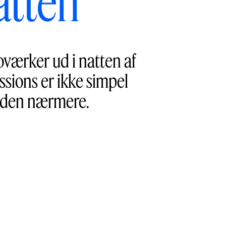
atten
eoværker ud i natten af
ssions er ikke simpel
nden nærmere.