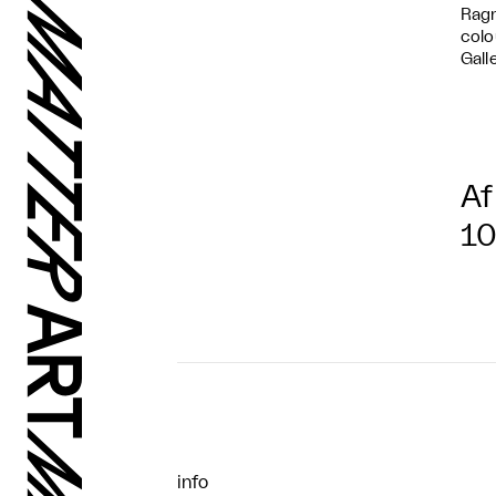
Ragn
colo
Gall
Af
10
info