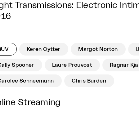
ght Transmissions: Electronic Inti
016
RÚV
Keren Cytter
Margot Norton
U
Cally Spooner
Laure Prouvost
Ragnar Kja
Carolee Schneemann
Chris Burden
line Streaming