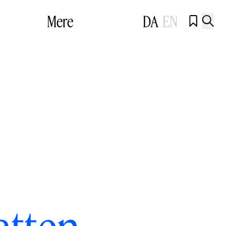
Mere
DA
EN

