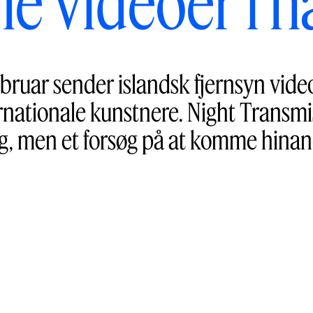
me videoer i n
 februar sender islandsk fjernsyn vid
rnationale kunstnere. Night Transmi
g, men et forsøg på at komme hina