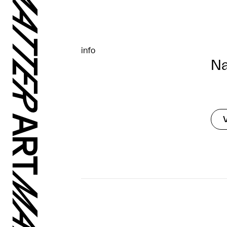
info
Na