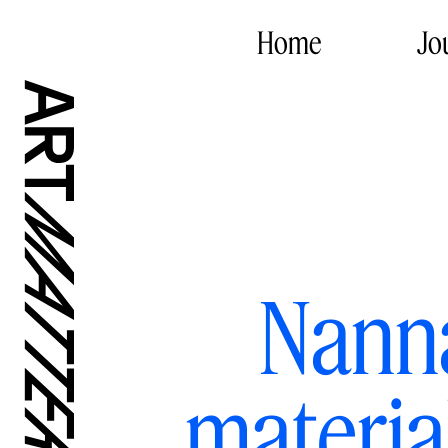
Home
Jo
Nanna
material