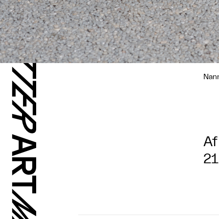
Nann
Af
21