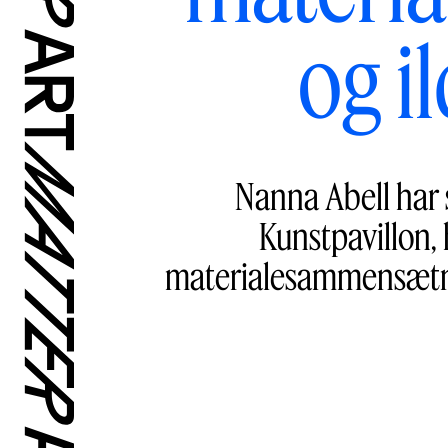
og i
Nanna Abell har s
Kunstpavillon,
materialesammensætni