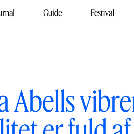
urnal
Guide
Festival
 Abells vibr
itet er fuld 