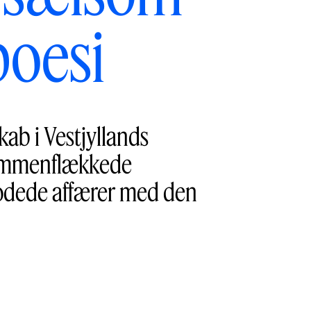
poesi
kab i Vestjyllands
 sammenflækkede
odede affærer med den