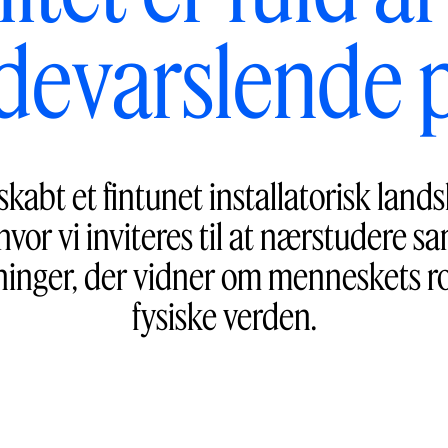
ldevarslende 
kabt et fintunet installatorisk lands
 hvor vi inviteres til at nærstudere
nger, der vidner om menneskets r
fysiske verden.