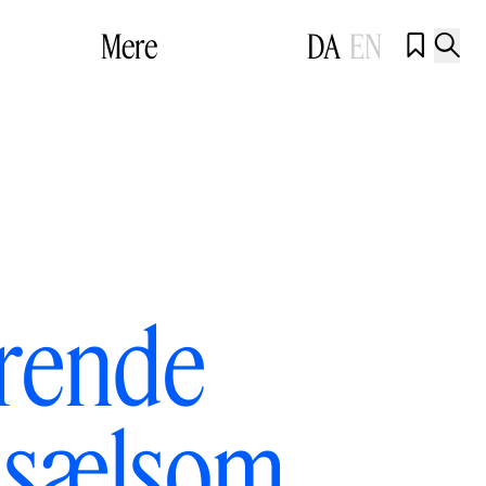
Mere
DA
EN


erende
af sælsom