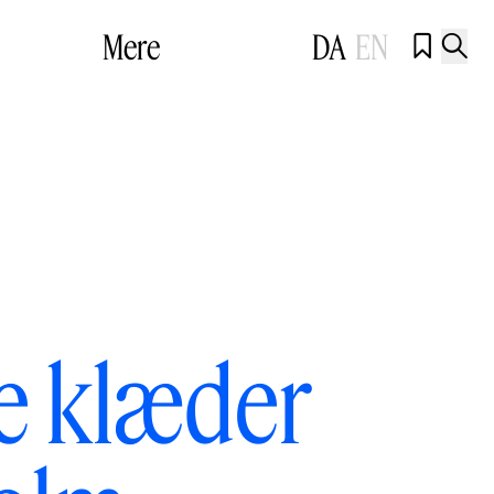
Mere
DA
EN


le klæder