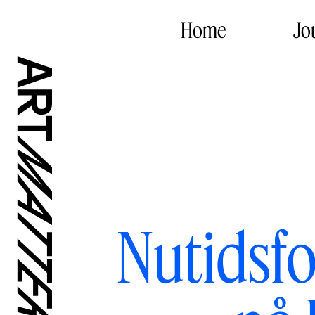
Home
Jo
Nutidsfo