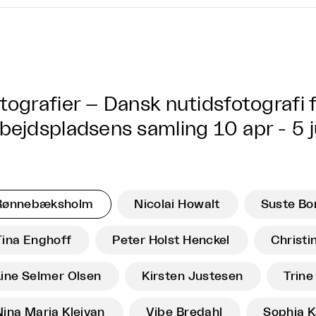
tografier – Dansk nutidsfotografi 
bejdspladsens samling
10 apr - 5 
Rønnebæksholm
Nicolai Howalt
Suste Bo
Tina Enghoff
Peter Holst Henckel
Christi
Line Selmer Olsen
Kirsten Justesen
Trin
Nina Maria Kleivan
Vibe Bredahl
Sophia K