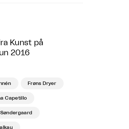
fra Kunst på
jun 2016
nnén
Frøns Dryer
na Capetillo
e Søndergaard
alkau