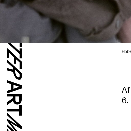
Ebbe
Af
6.