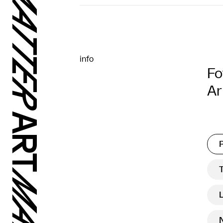
info
Fo
Ar