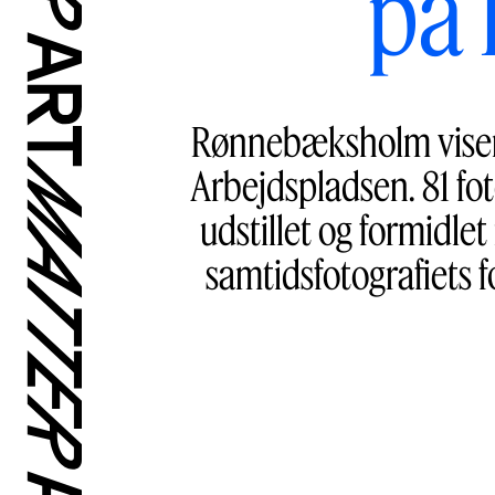
på
Rønnebæksholm viser 
Arbejdspladsen. 81 fot
udstillet og formidl
samtidsfotografiets f