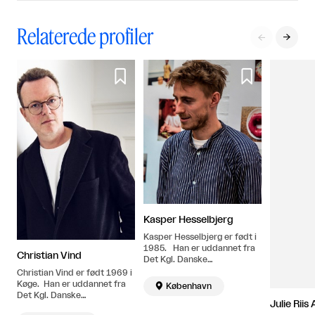
Relaterede profiler




Kasper Hesselbjerg
Kasper Hesselbjerg er født i
1985. Han er uddannet fra
Christian Vind
Det Kgl. Danske
Kunstakademi i årene 2007-
Christian Vind er født 1969 i
2013 og modtog i 2015
Køge. Han er uddannet fra

København
Astrid Noacks Legat. Bor og
Det Kgl. Danske
Julie Rii
arbejder i København.
Kunstakademi i 2003.