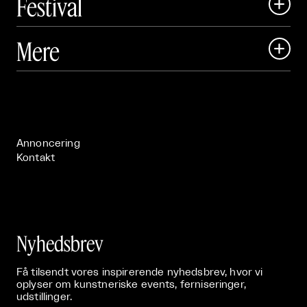
Festival

Art Matter Local

Mere

Art Matter Festival

Om

Live

Publikationer

Annoncering
Kontakt
Nyhedsbrev
Få tilsendt vores inspirerende nyhedsbrev, hvor vi
oplyser om kunstneriske events, ferniseringer,
udstillinger.