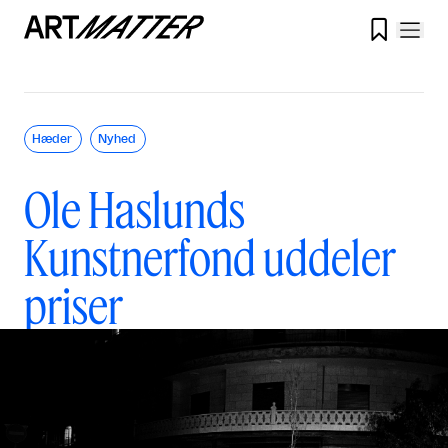

Hæder
Nyhed
Ole Haslunds
Kunstnerfond uddeler
priser