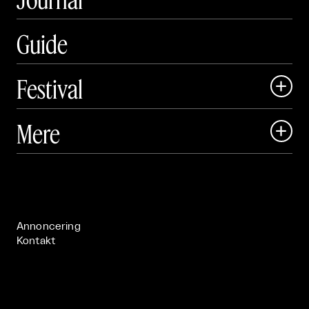
Guide
Festival

Art Matter Local

Mere

Art Matter Festival

Om

Live

Publikationer

Annoncering
Kontakt