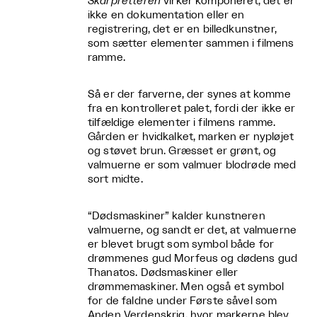
Skarpretteren
virker komponeret, det er
ikke en dokumentation eller en
registrering, det er en billedkunstner,
som sætter elementer sammen i filmens
ramme.
Så er der farverne, der synes at komme
fra en kontrolleret palet, fordi der ikke er
tilfældige elementer i filmens ramme.
Gården er hvidkalket, marken er nypløjet
og støvet brun. Græsset er grønt, og
valmuerne er som valmuer blodrøde med
sort midte.
“Dødsmaskiner” kalder kunstneren
valmuerne, og sandt er det, at valmuerne
er blevet brugt som symbol både for
drømmenes gud Morfeus og dødens gud
Thanatos. Dødsmaskiner eller
drømmemaskiner. Men også et symbol
for de faldne under Første såvel som
Anden Verdenskrig, hvor markerne blev