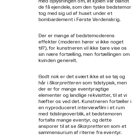
med oplysningen om, at kjolen var blandt
de få ejendele, som den tyske bedstemor
tog med sig ud af huset under et
bombardement i Første Verdenskrig.
Der er mange af bedstemoderens
effekter (moderen hører vi ikke noget
til?), for kunstneren vil ikke bare vise os
sin nære fortælling, men fortællingen om
kvinden generelt.
Godt nok er det svært ikke at se tøj og
hår i
Skarpretteren
som tidstypisk, men
der er for mange eventyragtige
elementer og landlige rekvisitter, til at vi
hæfter os ved det. Kunstneren fortæller i
en nyproduceret interviewfilm i et rum
med tidslinjeoverblik, at bedstemoren
fortalte mange eventyr, og dette
ansporer til at se
Skarpretteren
som et
sammensurium af riterne fra eventyr.