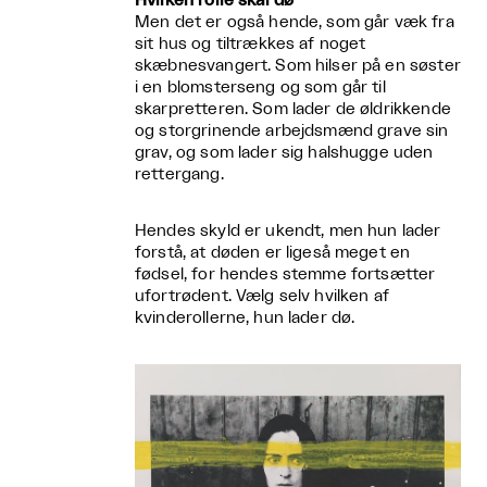
Hvilken rolle skal dø
Men det er også hende, som går væk fra
sit hus og tiltrækkes af noget
skæbnesvangert. Som hilser på en søster
i en blomsterseng og som går til
skarpretteren. Som lader de øldrikkende
og storgrinende arbejdsmænd grave sin
grav, og som lader sig halshugge uden
rettergang.
Hendes skyld er ukendt, men hun lader
forstå, at døden er ligeså meget en
fødsel, for hendes stemme fortsætter
ufortrødent. Vælg selv hvilken af
kvinderollerne, hun lader dø.