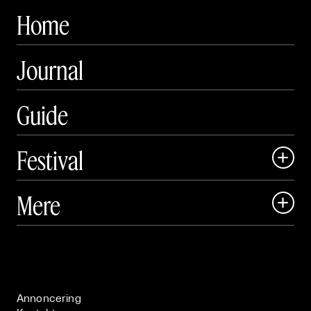
Home
Journal
Guide
Festival

Art Matter Local

Mere

Art Matter Festival

Om

Live

Publikationer

Annoncering