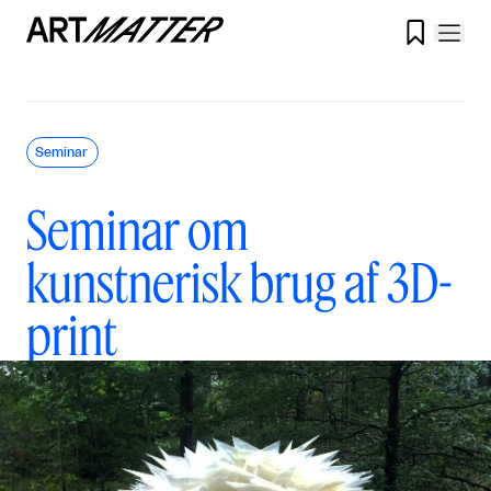

Seminar
Seminar om
kunstnerisk brug af 3D-
print