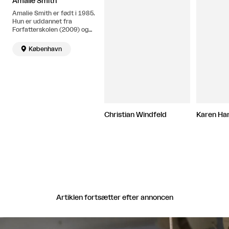
Amalie Smith
Amalie Smith er født i 1985.
Hun er uddannet fra
Forfatterskolen (2009) og
Det Kgl. Danske
Kunstakademi (2015). Bor

København
og arbejder i København.
Christian Windfeld
Karen Ha
Artiklen fortsætter efter annoncen