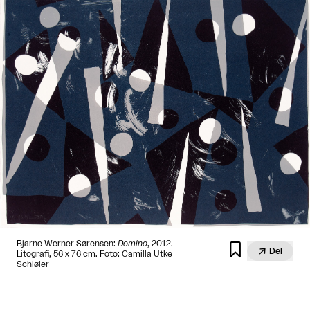
Bjarne Werner Sørensen:
Domino
, 2012.


Del
Litografi, 56 x 76 cm. Foto: Camilla Utke
Schiøler