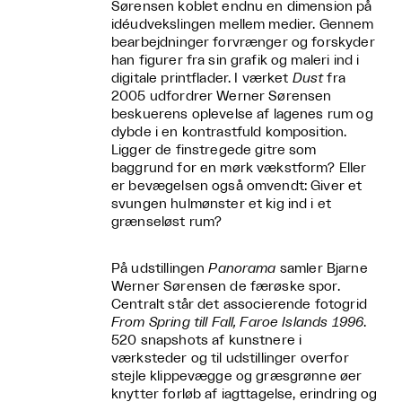
Sørensen koblet endnu en dimension på
idéudvekslingen mellem medier. Gennem
bearbejdninger forvrænger og forskyder
han figurer fra sin grafik og maleri ind i
digitale printflader. I værket
Dust
fra
2005 udfordrer Werner Sørensen
beskuerens oplevelse af lagenes rum og
dybde i en kontrastfuld komposition.
Ligger de finstregede gitre som
baggrund for en mørk vækstform? Eller
er bevægelsen også omvendt: Giver et
svungen hulmønster et kig ind i et
grænseløst rum?
På udstillingen
Panorama
samler Bjarne
Werner Sørensen de færøske spor.
Centralt står det associerende fotogrid
From Spring till Fall, Faroe Islands 1996
.
520 snapshots af kunstnere i
værksteder og til udstillinger overfor
stejle klippevægge og græsgrønne øer
knytter forløb af iagttagelse, erindring og