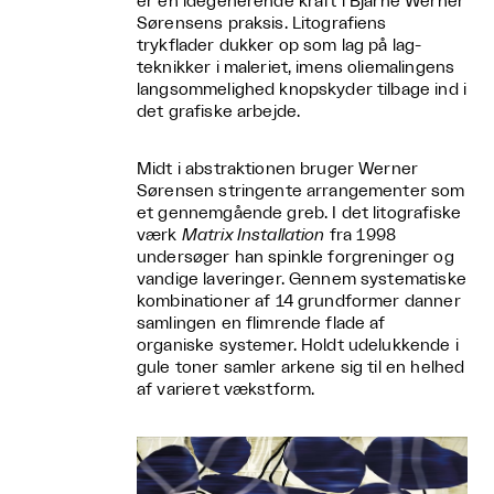
er en idégenerende kraft i Bjarne Werner
Sørensens praksis. Litografiens
trykflader dukker op som lag på lag-
teknikker i maleriet, imens oliemalingens
langsommelighed knopskyder tilbage ind i
det grafiske arbejde.
Midt i abstraktionen bruger Werner
Sørensen stringente arrangementer som
et gennemgående greb. I det litografiske
værk
Matrix Installation
fra 1998
undersøger han spinkle forgreninger og
vandige laveringer. Gennem systematiske
kombinationer af 14 grundformer danner
samlingen en flimrende flade af
organiske systemer. Holdt udelukkende i
gule toner samler arkene sig til en helhed
af varieret vækstform.