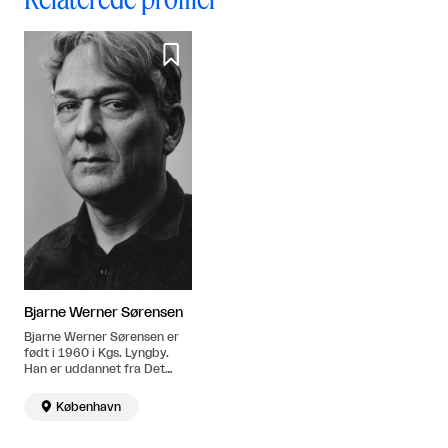

Bjarne Werner Sørensen
Bjarne Werner Sørensen er
født i 1960 i Kgs. Lyngby.
Han er uddannet fra Det
Jyske Kunstakademi i 1985.
Bor og arbejder i København.

København