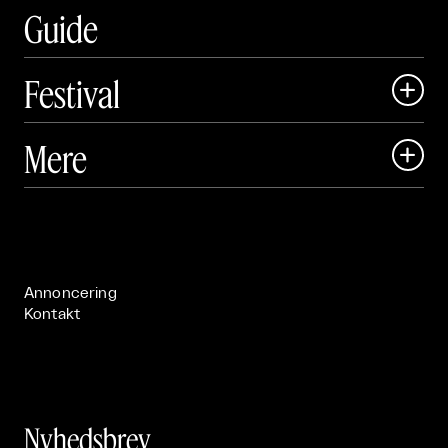
Guide
Festival

Art Matter Local

Mere

Art Matter Festival

Om

Live

Publikationer

Annoncering
Kontakt
Nyhedsbrev