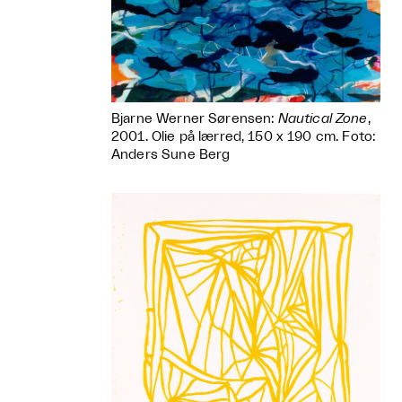
Bjarne Werner Sørensen:
Nautical Zone
,
2001. Olie på lærred, 150 x 190 cm. Foto:
Anders Sune Berg