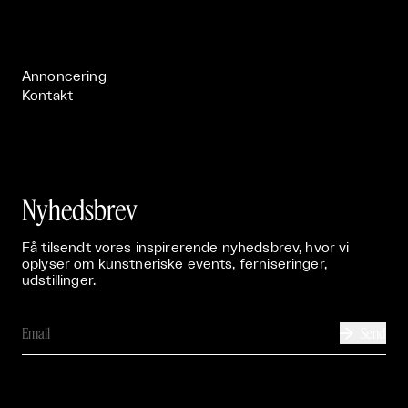
Live

Publikationer

Annoncering
Kontakt
Nyhedsbrev
Få tilsendt vores inspirerende nyhedsbrev, hvor vi
oplyser om kunstneriske events, ferniseringer,
udstillinger.
Send
