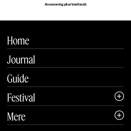
Annoncering på artmatter.dk
Home
Journal
Guide
Festival

Art Matter Local

Mere

Art Matter Festival

Om
