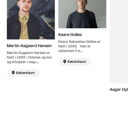
Kaare Golles
Kaare Sebastian Golles er
Martin Aagaard Hansen
født i 1985. Han er
uddannet fra
Martin Aagaard Hansen er
Kunstakademiet i Malmø i
født i 1988 i Odense og bor
2014. Bor og arbejder i

København
og arbejder i dag i
København.
København. Han er
uddannet fra Det Kongelige

København
Danske Kunstakademi i 2015
og modtog i 2016 Remmen
Fondens Kunstpris.
Asger Dy