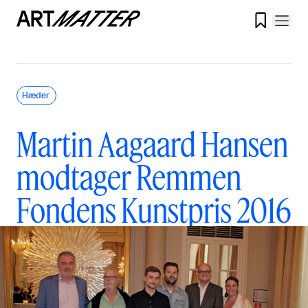

Hæder
Martin Aagaard Hansen
modtager Remmen
Fondens Kunstpris 2016