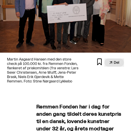
Martin Aagaard Hansen med den store


Del
check på 100.000 kr. fra Remmen Fonden,
flankeret af priskomitéen (fra venstre: Lars
Seier Christensen, Arne Wulff, Jens-Peter
Brask, Niels Erik Gjerdevik & Mette
Remmen. Foto: Stine Nørgaard Lykkebo
Remmen Fonden har i dag for
anden gang tildelt deres kunstpris
til en dansk, lovende kunstner
under 32 år, og årets modtager