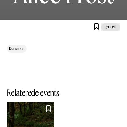


Del
Kunstner
Relaterede events
