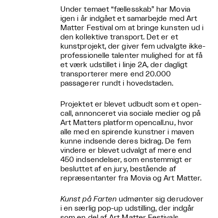
Under temaet “fællesskab” har Movia
igen i år indgået et samarbejde med Art
Matter Festival om at bringe kunsten ud i
den kollektive transport. Det er et
kunstprojekt, der giver fem udvalgte ikke-
professionelle talenter mulighed for at få
et værk udstillet i linje 2A, der dagligt
transporterer mere end 20.000
passagerer rundt i hovedstaden.
Projektet er blevet udbudt som et open-
call, annonceret via sociale medier og på
Art Matters platform opencall.nu, hvor
alle med en spirende kunstner i maven
kunne indsende deres bidrag. De fem
vindere er blevet udvalgt af mere end
450 indsendelser, som enstemmigt er
besluttet af en jury, bestående af
repræsentanter fra Movia og Art Matter.
Kunst på Farten
udmønter sig derudover
i en særlig pop-up udstilling, der indgår
som en del af Art Matter Festivals