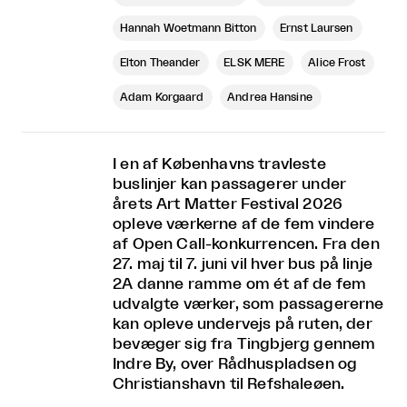
Hannah Woetmann Bitton
Ernst Laursen
Elton Theander
ELSK MERE
Alice Frost
Adam Korgaard
Andrea Hansine
I en af Københavns travleste
buslinjer kan passagerer under
årets Art Matter Festival 2026
opleve værkerne af de fem vindere
af Open Call-konkurrencen. Fra den
27. maj til 7. juni vil hver bus på linje
2A danne ramme om ét af de fem
udvalgte værker, som passagererne
kan opleve undervejs på ruten, der
bevæger sig fra Tingbjerg gennem
Indre By, over Rådhuspladsen og
Christianshavn til Refshaleøen.