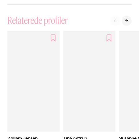
Relaterede profiler




William Jensen
Tina Astrup
Susanne 