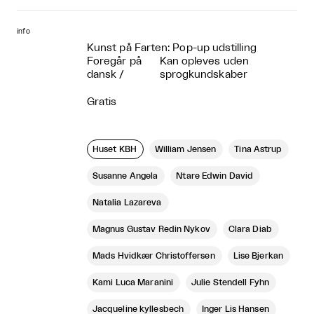
info
Kunst på Farten: Pop-up udstilling
Foregår på
Kan opleves uden
dansk
/
sprogkundskaber
Gratis
Huset KBH
William Jensen
Tina Astrup
Susanne Angela
Ntare Edwin David
Natalia Lazareva
Magnus Gustav Redin Nykov
Clara Diab
Mads Hvidkær Christoffersen
Lise Bjerkan
Kami Luca Maranini
Julie Stendell Fyhn
Jacqueline kyllesbech
Inger Lis Hansen