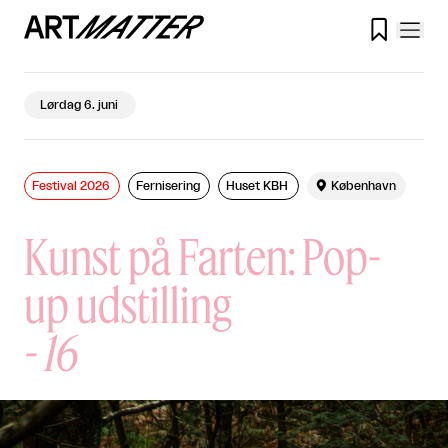

Lørdag 6. juni
Festival 2026
Fernisering
Huset KBH

København
Kunst på Farten: Pop-
up udstilling
-
16