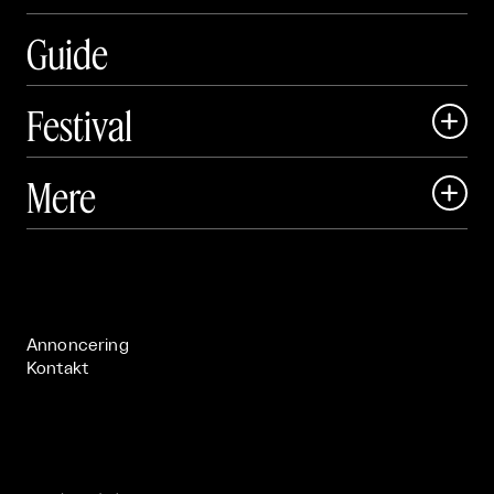
Guide
Festival

Art Matter Local

Mere

Art Matter Festival

Om

Live

Publikationer

Annoncering
Kontakt