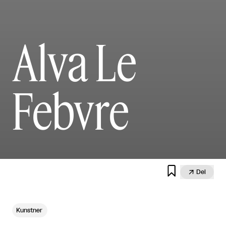
Alva Le
Febvre


Del
Kunstner