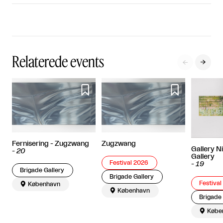
Relaterede events




Fernisering - Zugzwang
Zugzwang
Gallery N
-
20
Gallery
Festival 2026
-
19
Brigade Gallery
Brigade Gallery
Festiva

København

København
Brigade 

Købe