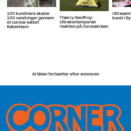
Ultrasamt
100 kunstnere skaber
Thierry Geoffroy:
kunst i S
100 vandringer gennem
Ultrakontemporær
et corona-lukket
reaktion på Coronakrisen
København
Artiklen fortsætter efter annoncen