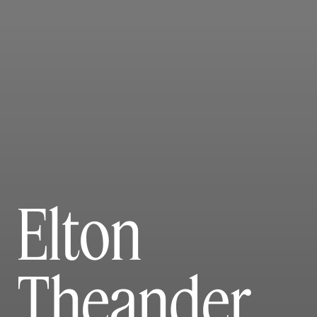
Elton
Theander