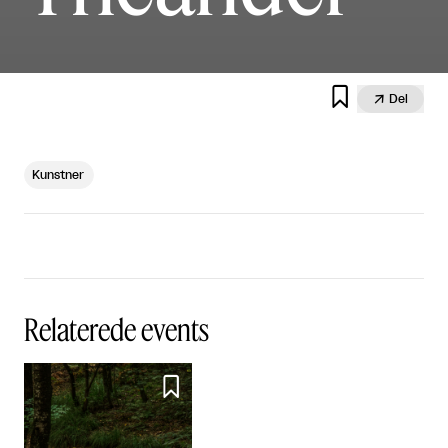


Del
Kunstner
Relaterede events
