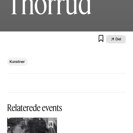
Thorrud


Del
Kunstner
Relaterede events
