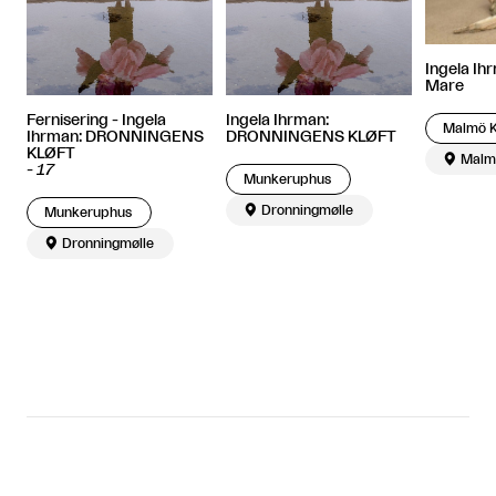
Ingela Ihr
Mare
Fernisering - Ingela
Ingela Ihrman:
Malmö K
Ihrman: DRONNINGENS
DRONNINGENS KLØFT
KLØFT

Malm
-
17
Munkeruphus

Dronningmølle
Munkeruphus

Dronningmølle
Relaterede artikler

