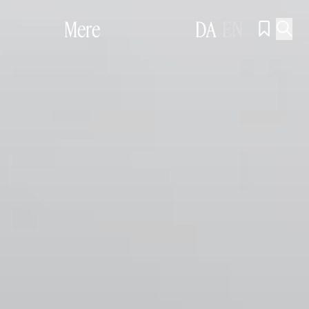
Mere
DA
EN

