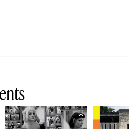
ents
