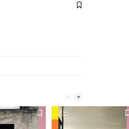



