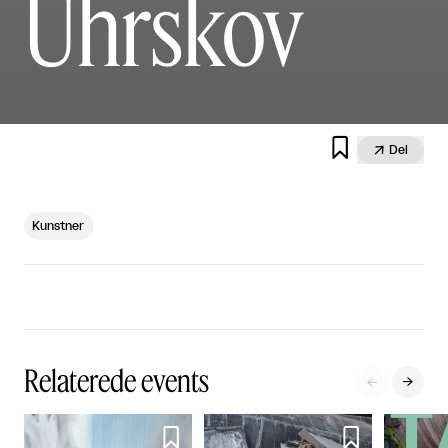
Uhrskov


Del
Kunstner
Relaterede events



