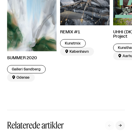
REMIX #1
UHHI (DK)
Project
Kunstmix
Kunstha

København

Aarh
SUMMER 2020
Galleri Sandberg

Odense
Relaterede artikler

