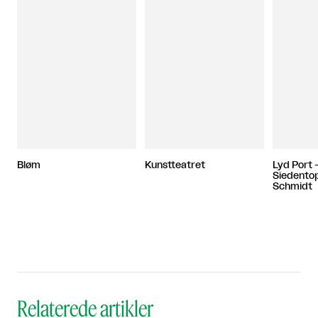
Bløm
Kunstteatret
Lyd Port -
Siedento
Schmidt
Relaterede artikler