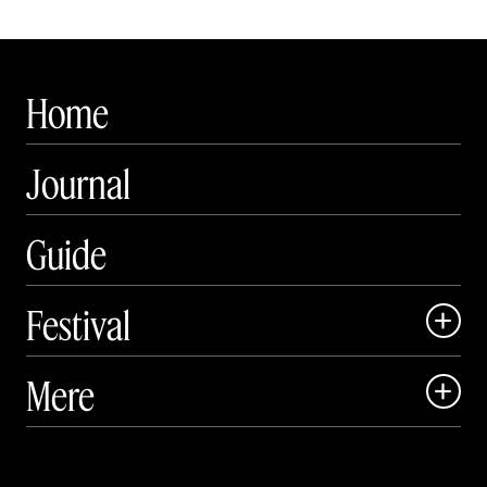
Home
Journal
Guide
Festival

Art Matter Local

Mere

Art Matter Festival

Om

Live
