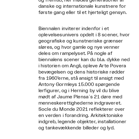
og fremtid, her mødes generationer af
danske og internationale kunstnere for
første gang eller til et hjerteligt gensyn.
Biennalen inviterer indenfor i et
oplevelsesunivers opdelt i 8 scener, hvor
geografiske og kunstneriske grænser
sløres, og hvor gamle og nye venner
deles om rampelyset. På nogle af
biennalens scener kan du bl.a. dykke ned
i historien om Angli, opleve Arte Povera
bevægelsen og dens historiske rødder
fra 1960’erne, stå ansigt til ansigt med
Antony Gormleys 15.000 spørgende
lerfigurer, og i Herning by vil du blive
mødt af Jaume Plensa´s 21 døre med
menneskerettighederne indgraveret.
Socle du Monde 2021 reflekterer over
en verden i forandring. Arkitektoniske
indgreb, legende objekter, installationer
og tankevækkende billeder og lyd.