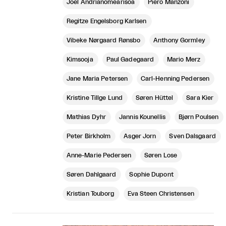
Joel Andrianomearisoa
Piero Manzoni
Regitze Engelsborg Karlsen
Vibeke Nørgaard Rønsbo
Anthony Gormley
Kimsooja
Paul Gadegaard
Mario Merz
Jane Maria Petersen
Carl-Henning Pedersen
Kristine Tillge Lund
Søren Hüttel
Sara Kier
Mathias Dyhr
Jannis Kounellis
Bjørn Poulsen
Peter Birkholm
Asger Jorn
Sven Dalsgaard
Anne-Marie Pedersen
Søren Lose
Søren Dahlgaard
Sophie Dupont
Kristian Touborg
Eva Steen Christensen