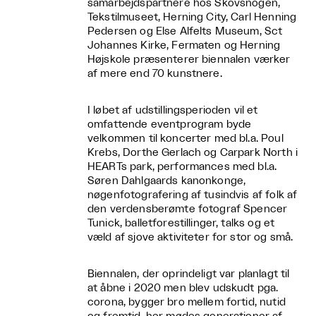
samarbejdspartnere hos Skovsnogen,
Tekstilmuseet, Herning City, Carl Henning
Pedersen og Else Alfelts Museum, Sct
Johannes Kirke, Fermaten og Herning
Højskole præsenterer biennalen værker
af mere end 70 kunstnere.
I løbet af udstillingsperioden vil et
omfattende eventprogram byde
velkommen til koncerter med bl.a. Poul
Krebs, Dorthe Gerlach og Carpark North i
HEARTs park, performances med bl.a.
Søren Dahlgaards kanonkonge,
nøgenfotografering af tusindvis af folk af
den verdensberømte fotograf Spencer
Tunick, balletforestillinger, talks og et
væld af sjove aktiviteter for stor og små.
Biennalen, der oprindeligt var planlagt til
at åbne i 2020 men blev udskudt pga.
corona, bygger bro mellem fortid, nutid