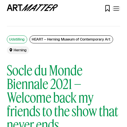

Udstilling
HEART – Herning Museum of Contemporary Art

Herning
Socle du Monde
Biennale 2021 –
Welcome back my
friends to the show that
never ends