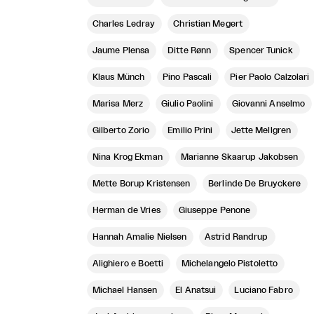
Charles Ledray
Christian Megert
Jaume Plensa
Ditte Rønn
Spencer Tunick
Klaus Münch
Pino Pascali
Pier Paolo Calzolari
Marisa Merz
Giulio Paolini
Giovanni Anselmo
Gilberto Zorio
Emilio Prini
Jette Mellgren
Nina Krog Ekman
Marianne Skaarup Jakobsen
Mette Borup Kristensen
Berlinde De Bruyckere
Herman de Vries
Giuseppe Penone
Hannah Amalie Nielsen
Astrid Randrup
Alighiero e Boetti
Michelangelo Pistoletto
Michael Hansen
El Anatsui
Luciano Fabro