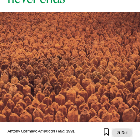

Antony Gormley:
American Field
, 1991.

Del