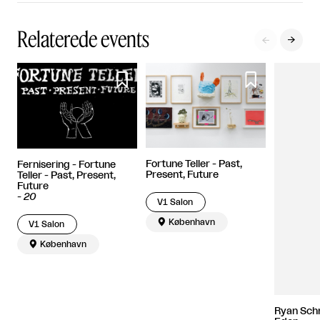
Relaterede events




Fortune Teller - Past,
Fernisering - Fortune
Present, Future
Teller - Past, Present,
Future
-
20
V1 Salon

København
V1 Salon

København
Ryan Schn