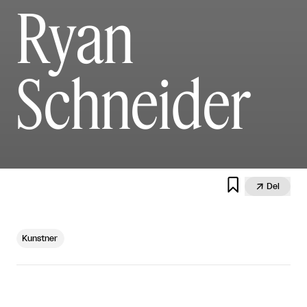
Ryan
Schneider


Del
Kunstner